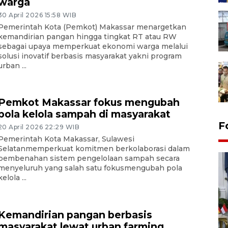
warga
30 April 2026 15:58 WIB
Pemerintah Kota (Pemkot) Makassar menargetkan
kemandirian pangan hingga tingkat RT atau RW
sebagai upaya memperkuat ekonomi warga melalui
solusi inovatif berbasis masyarakat yakni program
urban ...
Pemkot Makassar fokus mengubah
pola kelola sampah di masyarakat
F
20 April 2026 22:29 WIB
Pemerintah Kota Makassar, Sulawesi
Selatanmemperkuat komitmen berkolaborasi dalam
pembenahan sistem pengelolaan sampah secara
menyeluruh yang salah satu fokusmengubah pola
kelola ...
Kemandirian pangan berbasis
FOTO - Kirab memperingati
masyarakat lewat urban farming