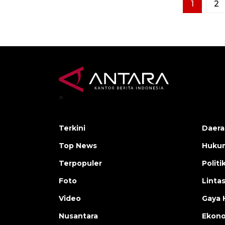
1
2
>
Terkini
Daera
Top News
Huku
Terpopuler
Politi
Foto
Linta
Video
Gaya 
Nusantara
Ekon