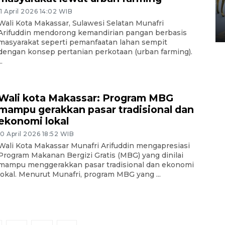
HUT ke-80 Raja Keraton
11 April 2026 14:02 WIB
Yogyakarta
Wali Kota Makassar, Sulawesi Selatan Munafri
02 April 2026 12:51 WIB
Arifuddin mendorong kemandirian pangan berbasis
masyarakat seperti pemanfaatan lahan sempit
dengan konsep pertanian perkotaan (urban farming).
..
Wali kota Makassar: Program MBG
mampu gerakkan pasar tradisional dan
ekonomi lokal
10 April 2026 18:52 WIB
Wali Kota Makassar Munafri Arifuddin mengapresiasi
Program Makanan Bergizi Gratis (MBG) yang dinilai
mampu menggerakkan pasar tradisional dan ekonomi
lokal. Menurut Munafri, program MBG yang ...