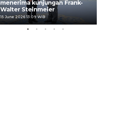
menerima kunjungan Frank-
FOTO - H
Walter Steinmeier
di Sulbar
15 June 2026 13:09 WIB
11 June 2026 1