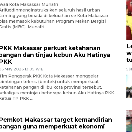
Wali Kota Makassar Munafri
Arifuddinmenginstruksikan seluruh hasil urban
farming yang berada di kelurahan se Kota Makassar
bisa memasok kebutuhan Program Makan Bergizi
Gratis (MBG). Munafri ...
L
PKK Makassar perkuat ketahanan
w
pangan dan tinjau kebun Aku Hatinya
t
PKK
5 j
06 May 2026 13:05 WIB
Tim Penggerak PKK Kota Makassar menggelar
bimbingan teknis (bimtek) untuk memperkuat
ketahanan pangan di ibu kota provinsi tersebut,
sekaligus meninjau beberapa kebun Aku Hatinya PKK.
Ketua TP PKK ...
Pemkot Makassar target kemandirian
pangan guna memperkuat ekonomi