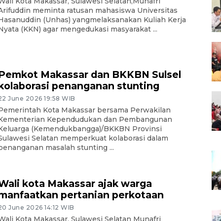
Wali Kota Makassar, Sulawesi Selatan,Munafri
Arifuddin meminta ratusan mahasiswa Universitas
Hasanuddin (Unhas) yangmelaksanakan Kuliah Kerja
Nyata (KKN) agar mengedukasi masyarakat ...
Pemkot Makassar dan BKKBN Sulsel
kolaborasi penanganan stunting
22 June 2026 19:58 WIB
Pemerintah Kota Makassar bersama Perwakilan
Kementerian Kependudukan dan Pembangunan
Keluarga (Kemendukbangga)/BKKBN Provinsi
Sulawesi Selatan memperkuat kolaborasi dalam
penanganan masalah stunting ...
Wali kota Makassar ajak warga
manfaatkan pertanian perkotaan
20 June 2026 14:12 WIB
Wali Kota Makassar, Sulawesi Selatan Munafri