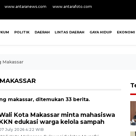
www.antaranews.com
www.antarafoto.com
UKUM
POLITIK
DAERAH
LINTAS DAERAH
GAYA HIDUP
EKONOMI
g Makassar
 MAKASSAR
T
ng makassar, ditemukan 33 berita.
Wali Kota Makassar minta mahasiswa
KKN edukasi warga kelola sampah
07 July 2026 4:22 WIB