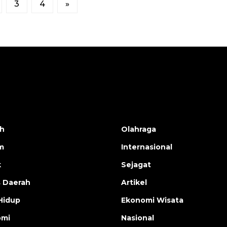
3
4
»
h
Olahraga
m
Internasional
k
Sejagat
s Daerah
Artikel
Hidup
Ekonomi Wisata
omi
Nasional