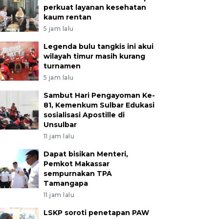
perkuat layanan kesehatan
kaum rentan
5 jam lalu
Legenda bulu tangkis ini akui
wilayah timur masih kurang
turnamen
5 jam lalu
Sambut Hari Pengayoman Ke-
81, Kemenkum Sulbar Edukasi
sosialisasi Apostille di
Unsulbar
11 jam lalu
Dapat bisikan Menteri,
Pemkot Makassar
sempurnakan TPA
Tamangapa
11 jam lalu
LSKP soroti penetapan PAW