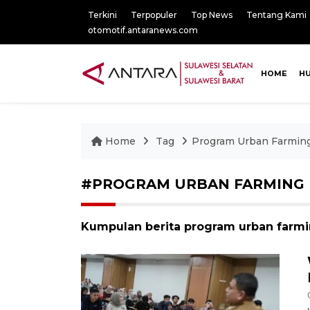
Terkini
Terpopuler
Top News
Tentang Kami
otomotif.antaranews.com
HOME
H
Home
Tag
Program Urban Farmin
#PROGRAM URBAN FARMING
Kumpulan berita program urban farmi