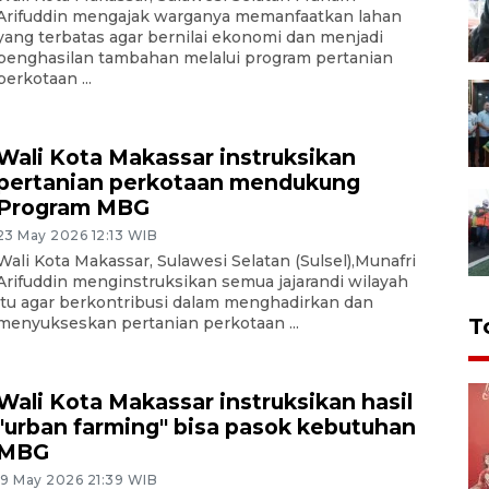
Arifuddin mengajak warganya memanfaatkan lahan
yang terbatas agar bernilai ekonomi dan menjadi
penghasilan tambahan melalui program pertanian
perkotaan ...
Wali Kota Makassar instruksikan
pertanian perkotaan mendukung
Program MBG
23 May 2026 12:13 WIB
Wali Kota Makassar, Sulawesi Selatan (Sulsel),Munafri
Arifuddin menginstruksikan semua jajarandi wilayah
itu agar berkontribusi dalam menghadirkan dan
T
menyukseskan pertanian perkotaan ...
Wali Kota Makassar instruksikan hasil
"urban farming" bisa pasok kebutuhan
MBG
19 May 2026 21:39 WIB