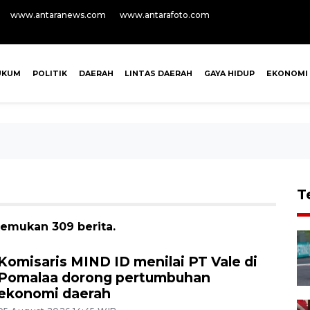
www.antaranews.com
www.antarafoto.com
UKUM
POLITIK
DAERAH
LINTAS DAERAH
GAYA HIDUP
EKONOMI
T
temukan 309 berita.
Komisaris MIND ID menilai PT Vale di
Pomalaa dorong pertumbuhan
ekonomi daerah