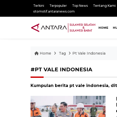
Terkini
Terpopuler
Top News
Tentang Kami
otomotif.antaranews.com
HOME
H
Home
Tag
Pt Vale Indonesia
#PT VALE INDONESIA
Kumpulan berita pt vale indonesia, di