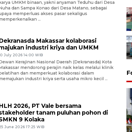
karya UMKM binaan, yakni anyaman Teduhu dari Desa
Nuha dan Sampa Konao dari Desa Matano, sebagai
upaya memperluas akses pasar sekaligus
memperkenalkan ...
Dekranasda Makassar kolaborasi
majukan industri kriya dan UMKM
10 July 2026 14:00 WIB
Dewan Kerajinan Nasional Daerah (Dekranasda) Kota
Makassar mendorong perajin naik kelas melalui klinik
F
pelatihan dan memperkuat kolaborasi dalam
memajukan industri kriya serta usaha mikro kecil ...
HLH 2026, PT Vale bersama
stakeholder tanam puluhan pohon di
SMKN 9 Kolaka
FOTO - Kirab memperingati
25 June 2026 17:25 WIB