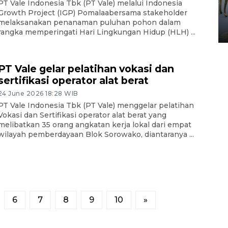
PT Vale Indonesia Tbk (PT Vale) melalui Indonesia
HUT ke-80 Raja Keraton
Growth Project (IGP) Pomalaabersama stakeholder
Yogyakarta
melaksanakan penanaman puluhan pohon dalam
02 April 2026 12:51 WIB
rangka memperingati Hari Lingkungan Hidup (HLH) ...
PT Vale gelar pelatihan vokasi dan
sertifikasi operator alat berat
24 June 2026 18:28 WIB
PT Vale Indonesia Tbk (PT Vale) menggelar pelatihan
Vokasi dan Sertifikasi operator alat berat yang
melibatkan 35 orang angkatan kerja lokal dari empat
wilayah pemberdayaan Blok Sorowako, diantaranya ...
6
7
8
9
10
»