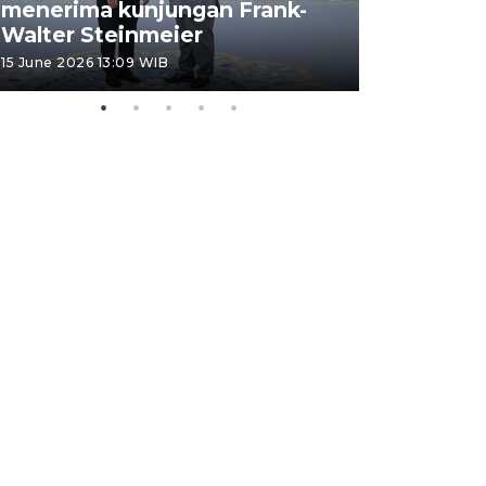
menerima kunjungan Frank-
FOTO - H
Walter Steinmeier
di Sulbar
15 June 2026 13:09 WIB
11 June 2026 1