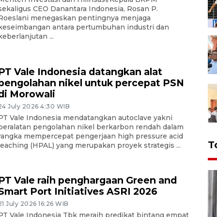
sekaligus CEO Danantara Indonesia, Rosan P.
Roeslani menegaskan pentingnya menjaga
keseimbangan antara pertumbuhan industri dan
keberlanjutan ...
PT Vale Indonesia datangkan alat
pengolahan nikel untuk percepat PSN
di Morowali
24 July 2026 4:30 WIB
PT Vale Indonesia mendatangkan autoclave yakni
peralatan pengolahan nikel berkarbon rendah dalam
rangka mempercepat pengerjaan high pressure acid
T
leaching (HPAL) yang merupakan proyek strategis ...
PT Vale raih penghargaan Green and
Smart Port Initiatives ASRI 2026
21 July 2026 16:26 WIB
PT Vale Indonesia Tbk meraih predikat bintang empat