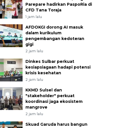
Parepare hadirkan PaspoRia di
CFD Tana Toraja
1 jam lalu
AFDOKGI dorong AI masuk
dalam kurikulum
pengembangan kedoteran
gigi
2 jam lalu
Dinkes Sulbar perkuat
kesiapsiagaan hadapi potensi
krisis kesehatan
2 jam lalu
KKMD Sulsel dan
"stakeholder" perkuat
koordinasi jaga ekosistem
mangrove
2 jam lalu
Skuad Garuda harus bangun