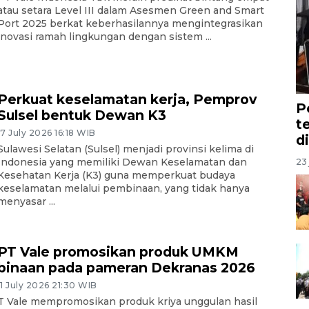
atau setara Level III dalam Asesmen Green and Smart
Port 2025 berkat keberhasilannya mengintegrasikan
inovasi ramah lingkungan dengan sistem ...
Perkuat keselamatan kerja, Pemprov
P
Sulsel bentuk Dewan K3
t
17 July 2026 16:18 WIB
d
Sulawesi Selatan (Sulsel) menjadi provinsi kelima di
Indonesia yang memiliki Dewan Keselamatan dan
23 
Kesehatan Kerja (K3) guna memperkuat budaya
keselamatan melalui pembinaan, yang tidak hanya
menyasar ...
PT Vale promosikan produk UMKM
binaan pada pameran Dekranas 2026
11 July 2026 21:30 WIB
T Vale mempromosikan produk kriya unggulan hasil