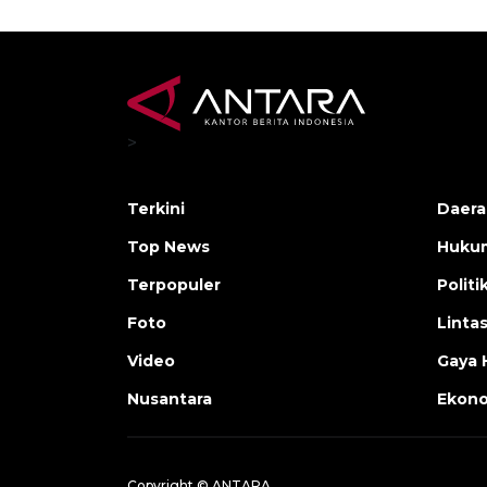
>
Terkini
Daera
Top News
Huku
Terpopuler
Politi
Foto
Linta
Video
Gaya 
Nusantara
Ekon
Copyright © ANTARA