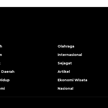
h
Olahraga
m
Internasional
k
Sejagat
s Daerah
Artikel
Hidup
Ekonomi Wisata
omi
Nasional