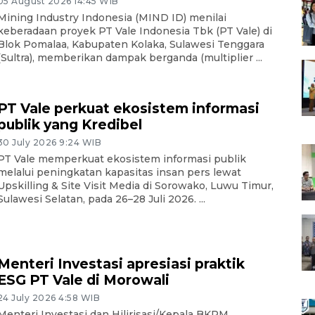
05 August 2026 14:45 WIB
Mining Industry Indonesia (MIND ID) menilai
keberadaan proyek PT Vale Indonesia Tbk (PT Vale) di
Blok Pomalaa, Kabupaten Kolaka, Sulawesi Tenggara
(Sultra), memberikan dampak berganda (multiplier ...
PT Vale perkuat ekosistem informasi
publik yang Kredibel
30 July 2026 9:24 WIB
PT Vale memperkuat ekosistem informasi publik
melalui peningkatan kapasitas insan pers lewat
Upskilling & Site Visit Media di Sorowako, Luwu Timur,
Sulawesi Selatan, pada 26–28 Juli 2026. ...
Menteri Investasi apresiasi praktik
ESG PT Vale di Morowali
24 July 2026 4:58 WIB
Menteri Investasi dan Hilirisasi/Kepala BKPM