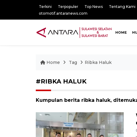
Terkini
Terpopuler
Top News
Tentang Kami
otomotif.antaranews.com
HOME
H
Home
Tag
Ribka Haluk
#RIBKA HALUK
Kumpulan berita ribka haluk, ditemuka