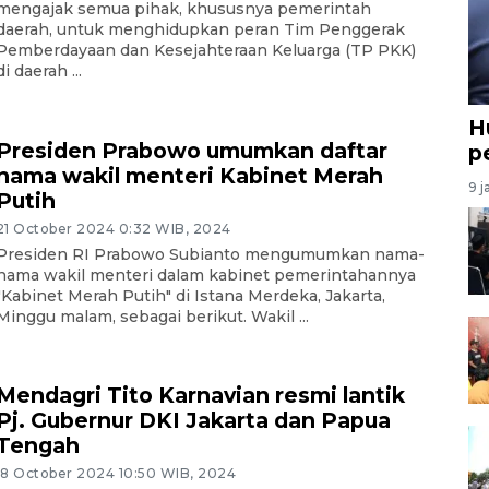
mengajak semua pihak, khususnya pemerintah
daerah, untuk menghidupkan peran Tim Penggerak
Pemberdayaan dan Kesejahteraan Keluarga (TP PKK)
di daerah ...
H
Presiden Prabowo umumkan daftar
p
nama wakil menteri Kabinet Merah
9 j
Putih
21 October 2024 0:32 WIB, 2024
Presiden RI Prabowo Subianto mengumumkan nama-
nama wakil menteri dalam kabinet pemerintahannya
"Kabinet Merah Putih" di Istana Merdeka, Jakarta,
Minggu malam, sebagai berikut. Wakil ...
Mendagri Tito Karnavian resmi lantik
Pj. Gubernur DKI Jakarta dan Papua
Tengah
18 October 2024 10:50 WIB, 2024