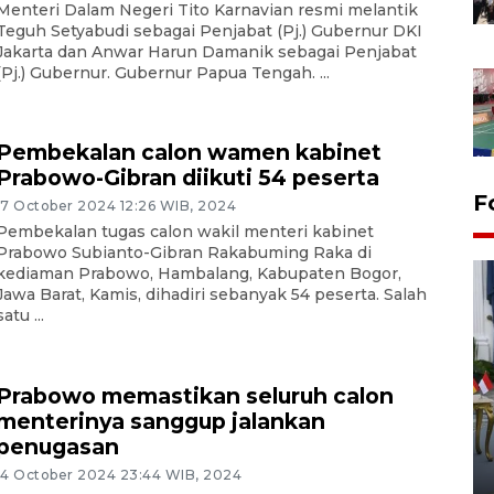
Menteri Dalam Negeri Tito Karnavian resmi melantik
Teguh Setyabudi sebagai Penjabat (Pj.) Gubernur DKI
Jakarta dan Anwar Harun Damanik sebagai Penjabat
(Pj.) Gubernur. Gubernur Papua Tengah. ...
Pembekalan calon wamen kabinet
Prabowo-Gibran diikuti 54 peserta
F
17 October 2024 12:26 WIB, 2024
Pembekalan tugas calon wakil menteri kabinet
Prabowo Subianto-Gibran Rakabuming Raka di
kediaman Prabowo, Hambalang, Kabupaten Bogor,
Jawa Barat, Kamis, dihadiri sebanyak 54 peserta. Salah
satu ...
Prabowo memastikan seluruh calon
FOTO - Kirab memperingati
menterinya sanggup jalankan
HUT ke-80 Raja Keraton
penugasan
Yogyakarta
14 October 2024 23:44 WIB, 2024
02 April 2026 12:51 WIB