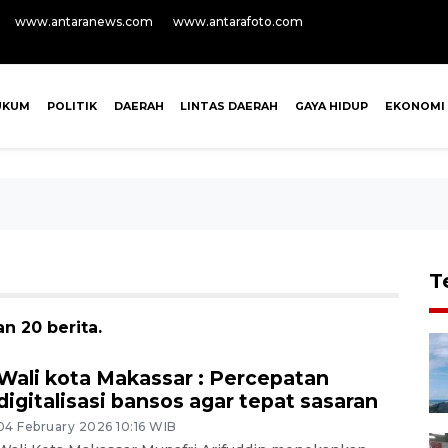
www.antaranews.com
www.antarafoto.com
UKUM
POLITIK
DAERAH
LINTAS DAERAH
GAYA HIDUP
EKONOMI
T
n 20 berita.
Wali kota Makassar : Percepatan
digitalisasi bansos agar tepat sasaran
04 February 2026 10:16 WIB