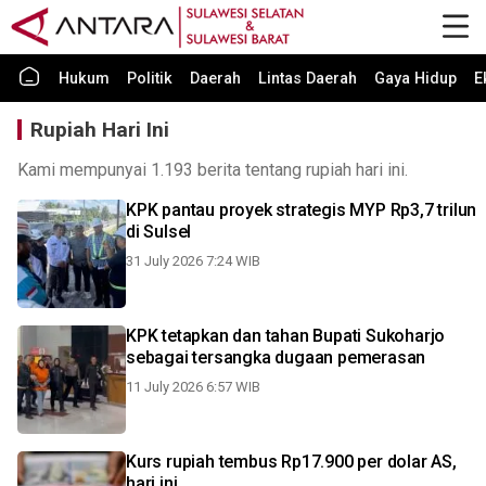
Hukum
Politik
Daerah
Lintas Daerah
Gaya Hidup
E
Rupiah Hari Ini
Kami mempunyai 1.193 berita tentang rupiah hari ini.
KPK pantau proyek strategis MYP Rp3,7 trilun
di Sulsel
31 July 2026 7:24 WIB
KPK tetapkan dan tahan Bupati Sukoharjo
sebagai tersangka dugaan pemerasan
11 July 2026 6:57 WIB
Kurs rupiah tembus Rp17.900 per dolar AS,
hari ini