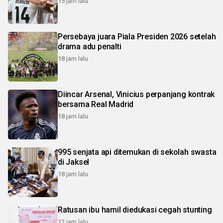
15 jam lalu
Persebaya juara Piala Presiden 2026 setelah
drama adu penalti
18 jam lalu
Diincar Arsenal, Vinicius perpanjang kontrak
bersama Real Madrid
18 jam lalu
995 senjata api ditemukan di sekolah swasta
di Jaksel
18 jam lalu
Ratusan ibu hamil diedukasi cegah stunting
12 jam lalu