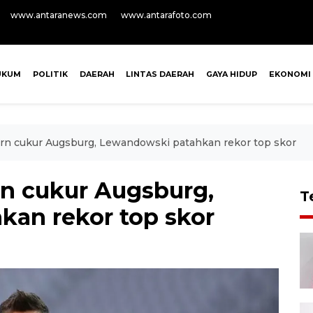
www.antaranews.com
www.antarafoto.com
UKUM
POLITIK
DAERAH
LINTAS DAERAH
GAYA HIDUP
EKONOMI
ern cukur Augsburg, Lewandowski patahkan rekor top skor
rn cukur Augsburg,
T
an rekor top skor