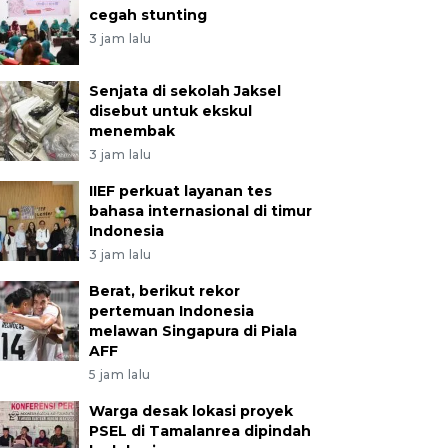
cegah stunting
3 jam lalu
Senjata di sekolah Jaksel
disebut untuk ekskul
menembak
3 jam lalu
IIEF perkuat layanan tes
bahasa internasional di timur
Indonesia
3 jam lalu
Berat, berikut rekor
pertemuan Indonesia
melawan Singapura di Piala
AFF
5 jam lalu
Warga desak lokasi proyek
PSEL di Tamalanrea dipindah