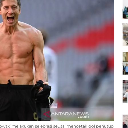
ski melakukan selebrasi seusai mencetak gol penutup