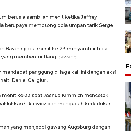
um berusia sembilan menit ketika Jeffrey
ala berupaya memotong bola umpan tarik Serge
an Bayern pada menit ke-23 menyambar bola
 yang membentur tiang gawang.
F
 mendapat panggung di laga kali ini dengan aksi
ti Daniel Caligiuri.
a menit ke-33 saat Joshua Kimmich mencetak
menaklukkan Gikiewicz dan mengubah kedudukan
FOTO - Kirab memperingati
 Coman yang menjebol gawang Augsburg dengan
HUT ke-80 Raja Keraton