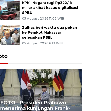
KPK : Negara rugi Rp322,18
miliar akibat kasus digitalisasi
SPBU
05 August 2026 11:03 WIB
Zulhas beri waktu dua pekan
ke Pemkot Makassar
selesaikan PSEL
05 August 2026 6:13 WIB
oto
FOTO - Presiden Prabowo
menerima kunjungan Frank-
FOTO - H