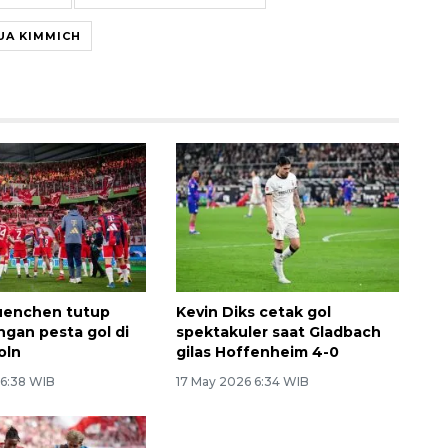
UA KIMMICH
uenchen tutup
Kevin Diks cetak gol
gan pesta gol di
spektakuler saat Gladbach
oln
gilas Hoffenheim 4-0
 6:38 WIB
17 May 2026 6:34 WIB