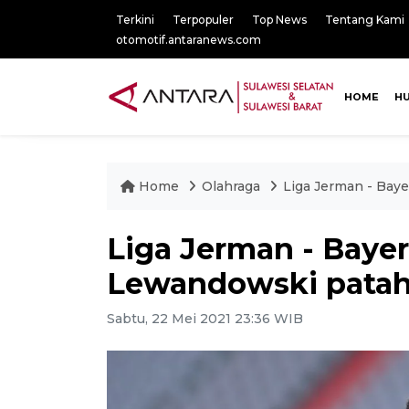
Terkini
Terpopuler
Top News
Tentang Kami
otomotif.antaranews.com
HOME
H
Home
Olahraga
Liga Jerman - Bay
Liga Jerman - Baye
Lewandowski patahk
Sabtu, 22 Mei 2021 23:36 WIB