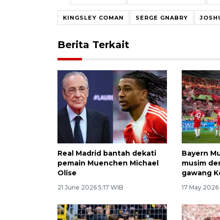
KINGSLEY COMAN
SERGE GNABRY
JOSH
Berita Terkait
Real Madrid bantah dekati
Bayern M
pemain Muenchen Michael
musim den
Olise
gawang K
21 June 2026 5:17 WIB
17 May 2026