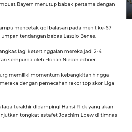
Yogyakarta
 membuat Bayern menutup babak pertama dengan
02 April 2026 12:51 WIB
mampu mencetak gol balasan pada menit ke-67
 umpan tendangan bebas Laszlo Benes.
gkas lagi ketertinggalan mereka jadi 2-4
an sempurna oleh Florian Niederlechner.
sburg memiliki momentum kebangkitan hingga
mereka dengan pemecahan rekor top skor Liga
 laga terakhir didampingi Hansi Flick yang akan
njutkan tongkat estafet Joachim Loew di timnas