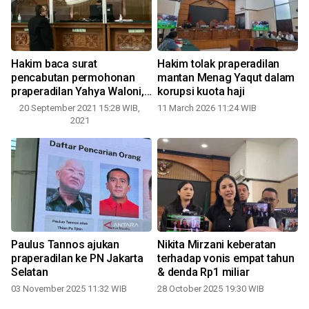
i
Hakim baca surat
Hakim tolak praperadilan
pencabutan permohonan
mantan Menag Yaqut dalam
praperadilan Yahya Waloni,
korupsi kuota haji
tersangka penistaan agama
20 September 2021 15:28 WIB,
11 March 2026 11:24 WIB
0
2021
n
Paulus Tannos ajukan
Nikita Mirzani keberatan
praperadilan ke PN Jakarta
terhadap vonis empat tahun
Selatan
& denda Rp1 miliar
03 November 2025 11:32 WIB
28 October 2025 19:30 WIB