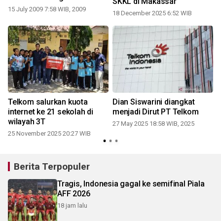
SKKL di Makassar
15 July 2009 7:58 WIB, 2009
4
18 December 2025 6:52 WIB
0
Telkom salurkan kuota
Dian Siswarini diangkat
internet ke 21 sekolah di
menjadi Dirut PT Telkom
wilayah 3T
27 May 2025 18:58 WIB, 2025
25 November 2025 20:27 WIB
Berita Terpopuler
Tragis, Indonesia gagal ke semifinal Piala
AFF 2026
18 jam lalu