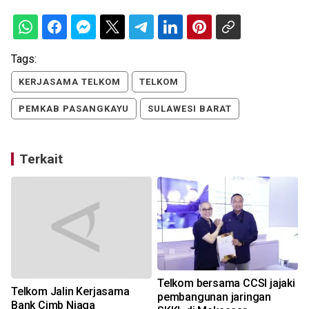
Tags:
KERJASAMA TELKOM
TELKOM
PEMKAB PASANGKAYU
SULAWESI BARAT
Terkait
r
Telkom bersama CCSI jajaki
Telkom Jalin Kerjasama
pembangunan jaringan
Bank Cimb Niaga