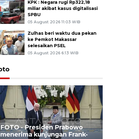
KPK : Negara rugi Rp322,18
miliar akibat kasus digitalisasi
SPBU
05 August 2026 11:03 WIB
Zulhas beri waktu dua pekan
ke Pemkot Makassar
selesaikan PSEL
05 August 2026 6:13 WIB
oto
FOTO - Presiden Prabowo
menerima kunjungan Frank-
FOTO - H