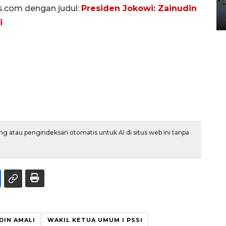
Yogyakarta
ws.com dengan judul:
Presiden Jokowi: Zainudin
02 April 2026 12:51 WIB
i
g atau pengindeksan otomatis untuk AI di situs web ini tanpa
DIN AMALI
WAKIL KETUA UMUM I PSSI