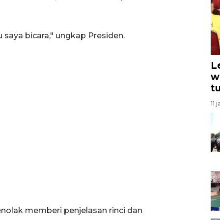
 saya bicara," ungkap Presiden.
L
w
t
11 
olak memberi penjelasan rinci dan