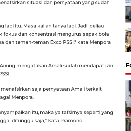
afsirkan situasi dan pernyataan yang sudah
lagi itu. Masa kalian tanya lagi. Jadi, beliau
k fokus dan konsentrasi mengurus sepak bola
sha dan teman-teman Exco PSSI," kata Menpora
F
 Anung mengatakan Amali sudah mendapat izin
PSSI.
enafsirkan saja pernyataan Amali terkait
bagai Menpora.
nyampaikan itu, maka ya tafsirnya seperti yang
FOTO - Kirab memperingati
nggal ditunggu saja,” kata Pramono.
HUT ke-80 Raja Keraton