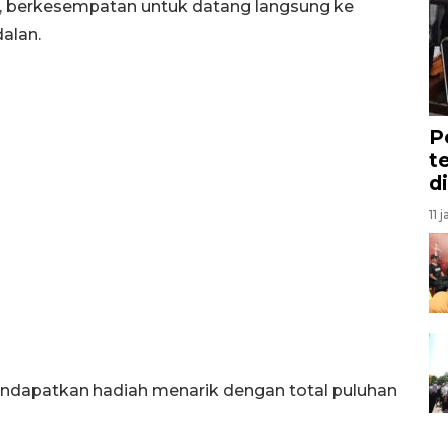
tu, berkesempatan untuk datang langsung ke
alan.
P
t
d
11 
endapatkan hadiah menarik dengan total puluhan