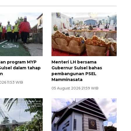
alan program MYP
Menteri LH bersama
ulsel dalam tahap
Gubernur Sulsel bahas
an
pembangunan PSEL
Mamminasata
026 11:53 WIB
05 August 2026 21:59 WIB