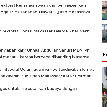
direktorat kemahasiswaan dan penyiapan karir
nggelar Musabaqah Tilawatil Quran Mahasiswa
g rektorat Unhas, Makassar selama 3 hari yakni
nyiapan karir Unhas, Abdullah Sanusi MBA, Ph
F
 menarik karena berbeda dibanding biasanya.
a Tilawatil Quran juga mempertandingkan lomba
sa daerah Bugis dan Makassar," kata Sudirman.
igus untuk melestarikan budaya dengan
FOTO - Kirab memperingati
HUT ke-80 Raja Keraton