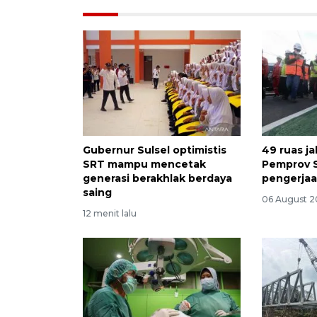
Gubernur Sulsel optimistis
49 ruas j
SRT mampu mencetak
Pemprov S
generasi berakhlak berdaya
pengerja
saing
06 August 2
12 menit lalu