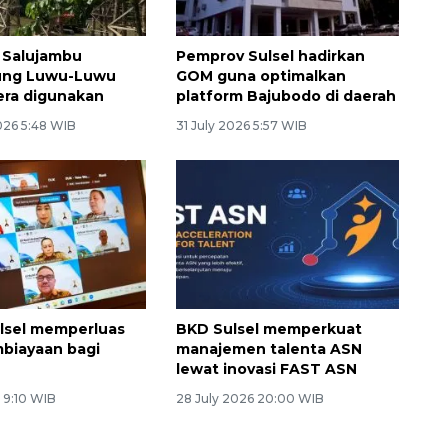
 Salujambu
Pemprov Sulsel hadirkan
ng Luwu-Luwu
GOM guna optimalkan
era digunakan
platform Bajubodo di daerah
026 5:48 WIB
31 July 2026 5:57 WIB
lsel memperluas
BKD Sulsel memperkuat
biayaan bagi
manajemen talenta ASN
lewat inovasi FAST ASN
 9:10 WIB
28 July 2026 20:00 WIB