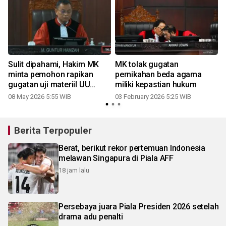
n
Sulit dipahami, Hakim MK
MK tolak gugatan
minta pemohon rapikan
pernikahan beda agama
gugatan uji materiil UU
miliki kepastian hukum
Perkawinan
08 May 2026 5:55 WIB
03 February 2026 5:25 WIB
Berita Terpopuler
Berat, berikut rekor pertemuan Indonesia
melawan Singapura di Piala AFF
18 jam lalu
Persebaya juara Piala Presiden 2026 setelah
drama adu penalti