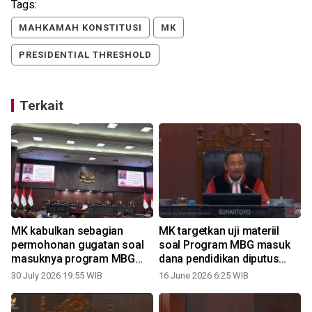
Tags:
MAHKAMAH KONSTITUSI
MK
PRESIDENTIAL THRESHOLD
Terkait
MK kabulkan sebagian
MK targetkan uji materiil
permohonan gugatan soal
soal Program MBG masuk
masuknya program MBG
dana pendidikan diputus
dalam anggaran pendidikan
bulan depan
30 July 2026 19:55 WIB
16 June 2026 6:25 WIB