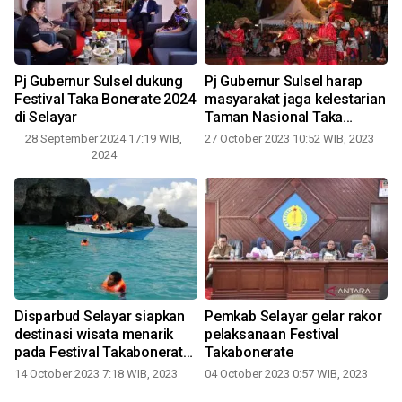
Pj Gubernur Sulsel dukung
Pj Gubernur Sulsel harap
Festival Taka Bonerate 2024
masyarakat jaga kelestarian
di Selayar
Taman Nasional Taka
Bonerate
28 September 2024 17:19 WIB,
27 October 2023 10:52 WIB, 2023
2024
Disparbud Selayar siapkan
Pemkab Selayar gelar rakor
destinasi wisata menarik
pelaksanaan Festival
pada Festival Takabonerate
Takabonerate
2023
14 October 2023 7:18 WIB, 2023
04 October 2023 0:57 WIB, 2023