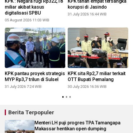
KPK : Negara rugi Rp322,18
KPK tahan empat tersangka
miliar akibat kasus
korupsi di Jasindo
digitalisasi SPBU
31 July 2026 16:44 WIB
05 August 2026 11:03 WIB
2
KPK pantau proyek strategis
KPK sita Rp2,7 miliar terkait
MYP Rp3,7 trilun di Sulsel
OTT Bupati Pemalang
31 July 2026 7:24 WIB
30 July 2026 16:36 WIB
2
Berita Terpopuler
Menteri LH puji progres TPA Tamangapa
Makassar hentikan open dumping