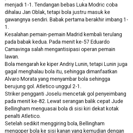
menjadi 1-1. Tendangan bebas Luka Modric coba
dihalau Jan Oblak, tetapi bola justru masuk ke
gawangnya sendiri. Babak pertama berakhir imbang 1-
1.
Kesalahan pemain-pemain Madrid kembali terulang
pada babak kedua. Pada menit ke-57 Eduardo
Camavinga salah mengantisipasi operan pemain
lawan.
Bola mengarah ke kiper Andriy Lunin, tetapi Lunin juga
gagal menghalau bola itu, sehingga dimanfaatkan
Alvaro Morata yang menyambar bola sehingga
berujung gol. Atletico unggul 2-1.
Striker pengganti Joselu mencetak gol penyeimbang
pada menit ke-82. Lewat serangan balik cepat Jude
Bellingham menguasai bola di sisi kiri dekat kotak
penalti Atletico.
Setelah sedikit menggiring bola, Bellingham
mengoper bola ke sisi kanan yang kemudian dengan