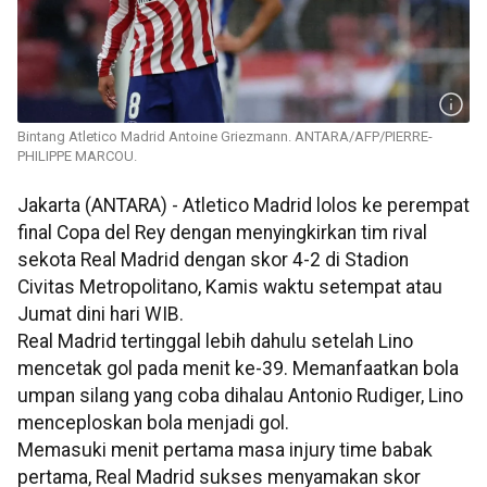
Bintang Atletico Madrid Antoine Griezmann. ANTARA/AFP/PIERRE-
PHILIPPE MARCOU.
Jakarta (ANTARA) - Atletico Madrid lolos ke perempat
final Copa del Rey dengan menyingkirkan tim rival
sekota Real Madrid dengan skor 4-2 di Stadion
Civitas Metropolitano, Kamis waktu setempat atau
Jumat dini hari WIB.
Real Madrid tertinggal lebih dahulu setelah Lino
mencetak gol pada menit ke-39. Memanfaatkan bola
umpan silang yang coba dihalau Antonio Rudiger, Lino
menceploskan bola menjadi gol.
Memasuki menit pertama masa injury time babak
pertama, Real Madrid sukses menyamakan skor