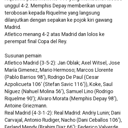
unggul 4-2. Memphis Depay memberikan umpan
terobosan kepada Riquelme yang langsung
dilanjutkan dengan sepakan ke pojok kiri gawang
Madrid.
Atletico menang 4-2 atas Madrid dan lolos ke
perempat final Copa del Rey.
Susunan pemain
Atletico Madrid (3-5-2): Jan Oblak; Axel Witsel, Jose
María Gimenez, Mario Hermoso; Marcos Llorente
(Pablo Barrios 98'), Rodrigo De Paul (Cesar
Azpolicueta 106' (Stefan Savic 116')), Koke, Saul
Níguez (Nahuel Molina 56'), Samuel Lino (Rodrigo
Riquelme 90'); Alvaro Morata (Memphis Depay 98'),
Antoine Griezmann.
Real Madrid (4-3-1-2): Real Madrid: Andriy Lunin; Dani
Carvajal, Antonio Rudiger, Nacho (Dani Ceballos 106'),
Ferland Mendy (Brahim Diaz 66'); Federico Valverde