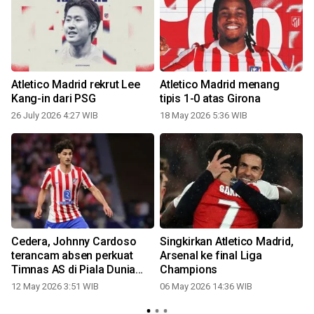
Atletico Madrid rekrut Lee
Atletico Madrid menang
Kang-in dari PSG
tipis 1-0 atas Girona
26 July 2026 4:27 WIB
18 May 2026 5:36 WIB
Cedera, Johnny Cardoso
Singkirkan Atletico Madrid,
terancam absen perkuat
Arsenal ke final Liga
Timnas AS di Piala Dunia
Champions
2026
12 May 2026 3:51 WIB
06 May 2026 14:36 WIB
2