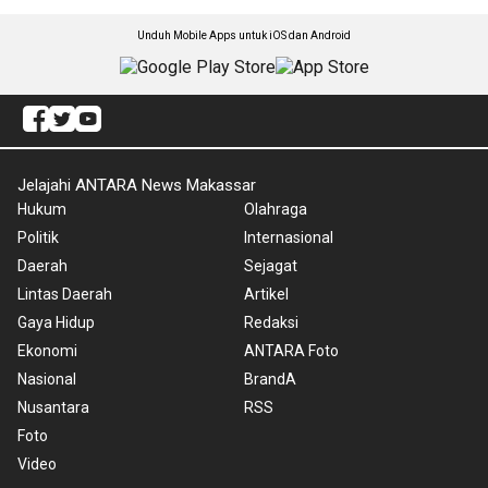
Unduh Mobile Apps untuk iOS dan Android
Jelajahi ANTARA News Makassar
Hukum
Olahraga
Politik
Internasional
Daerah
Sejagat
Lintas Daerah
Artikel
Gaya Hidup
Redaksi
Ekonomi
ANTARA Foto
Nasional
BrandA
Nusantara
RSS
Foto
Video