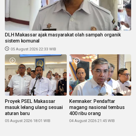
DLH Makassar ajak masyarakat olah sampah organik
sistem komunal
05 August 2026 22:33 WIB
Proyek PSEL Makassar
Kemnaker: Pendaftar
masuk lelang ulang sesuai
magang nasional tembus
aturan baru
400 ribu orang
05 August 2026 18:01 WIB
04 August 2026 21:45 WIB