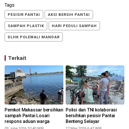
Tags:
PESISIR PANTAI
AKSI BERSIH PANTAI
SAMPAH PLASTIK
HARI PEDULI SAMPAH
DLHK POLEWALI MANDAR
Terkait
Pemkot Makassar bersihkan
Polisi dan TNI kolaborasi
sampah Pantai Losari
bersihkan pesisir Pantai
respons aduan warga
Benteng Selayar
03 June 2026 20:40 WIB
27 May 2026 6:47 WIB