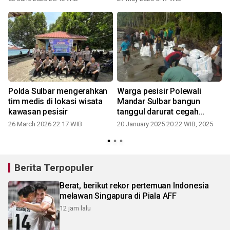
Polda Sulbar mengerahkan
Warga pesisir Polewali
tim medis di lokasi wisata
Mandar Sulbar bangun
kawasan pesisir
tanggul darurat cegah
abrasi
26 March 2026 22:17 WIB
20 January 2025 20:22 WIB, 2025
Berita Terpopuler
Berat, berikut rekor pertemuan Indonesia
melawan Singapura di Piala AFF
12 jam lalu