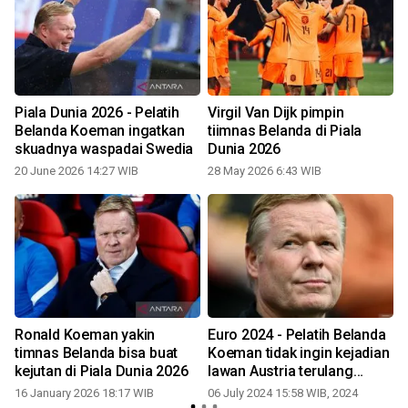
Piala Dunia 2026 - Pelatih
Virgil Van Dijk pimpin
Belanda Koeman ingatkan
tiimnas Belanda di Piala
skuadnya waspadai Swedia
Dunia 2026
20 June 2026 14:27 WIB
28 May 2026 6:43 WIB
Ronald Koeman yakin
Euro 2024 - Pelatih Belanda
timnas Belanda bisa buat
Koeman tidak ingin kejadian
kejutan di Piala Dunia 2026
lawan Austria terulang
melawan Turki
16 January 2026 18:17 WIB
06 July 2024 15:58 WIB, 2024