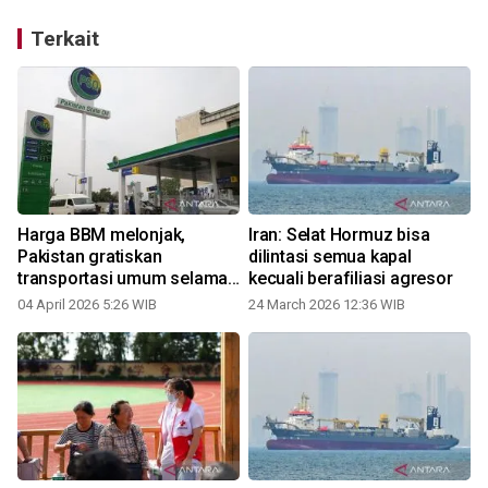
Terkait
Harga BBM melonjak,
Iran: Selat Hormuz bisa
Pakistan gratiskan
dilintasi semua kapal
transportasi umum selama
kecuali berafiliasi agresor
satu bulan
04 April 2026 5:26 WIB
24 March 2026 12:36 WIB