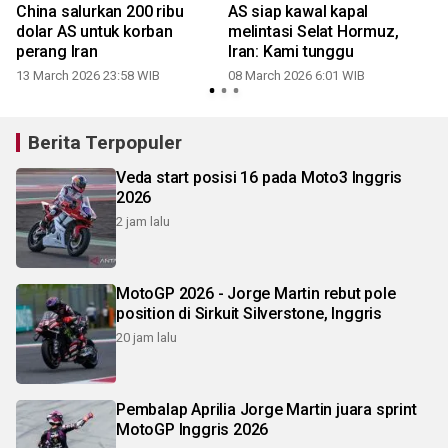
China salurkan 200 ribu
AS siap kawal kapal
dolar AS untuk korban
melintasi Selat Hormuz,
perang Iran
Iran: Kami tunggu
13 March 2026 23:58 WIB
08 March 2026 6:01 WIB
1
Berita Terpopuler
Veda start posisi 16 pada Moto3 Inggris
2026
2 jam lalu
MotoGP 2026 - Jorge Martin rebut pole
position di Sirkuit Silverstone, Inggris
20 jam lalu
Pembalap Aprilia Jorge Martin juara sprint
MotoGP Inggris 2026