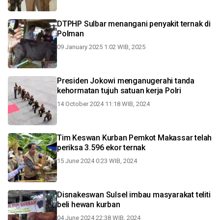
DTPHP Sulbar menangani penyakit ternak di
Polman
09 January 2025 1:02 WIB, 2025
Presiden Jokowi menganugerahi tanda
kehormatan tujuh satuan kerja Polri
14 October 2024 11:18 WIB, 2024
Tim Keswan Kurban Pemkot Makassar telah
periksa 3.596 ekor ternak
15 June 2024 0:23 WIB, 2024
Disnakeswan Sulsel imbau masyarakat teliti
beli hewan kurban
04 June 2024 22:38 WIB, 2024