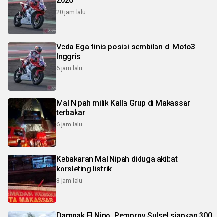
2026
20 jam lalu
Veda Ega finis posisi sembilan di Moto3
Inggris
6 jam lalu
Mal Nipah milik Kalla Grup di Makassar
terbakar
6 jam lalu
Kebakaran Mal Nipah diduga akibat
korsleting listrik
3 jam lalu
Dampak El Nino, Pemprov Sulsel siapkan 300