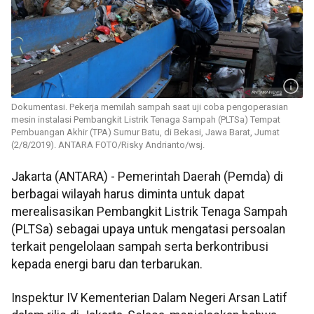
Dokumentasi. Pekerja memilah sampah saat uji coba pengoperasian
mesin instalasi Pembangkit Listrik Tenaga Sampah (PLTSa) Tempat
Pembuangan Akhir (TPA) Sumur Batu, di Bekasi, Jawa Barat, Jumat
(2/8/2019). ANTARA FOTO/Risky Andrianto/wsj.
Jakarta (ANTARA) - Pemerintah Daerah (Pemda) di
berbagai wilayah harus diminta untuk dapat
merealisasikan Pembangkit Listrik Tenaga Sampah
(PLTSa) sebagai upaya untuk mengatasi persoalan
terkait pengelolaan sampah serta berkontribusi
kepada energi baru dan terbarukan.
Inspektur IV Kementerian Dalam Negeri Arsan Latif