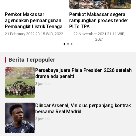
Pemkot Makassar
Pemkot Makassar segera
agendakan pembangunan
rampungkan proses tender
Pembangkit Listrik Tenaga
PLTs TPA
Sampah
21 February 2022 23:15 WIB, 2022
22 November 2021 21:11 WIB,
2021
2
Berita Terpopuler
Persebaya juara Piala Presiden 2026 setelah
drama adu penalti
3 jam lalu
Diincar Arsenal, Vinicius perpanjang kontrak
bersama Real Madrid
3 jam lalu