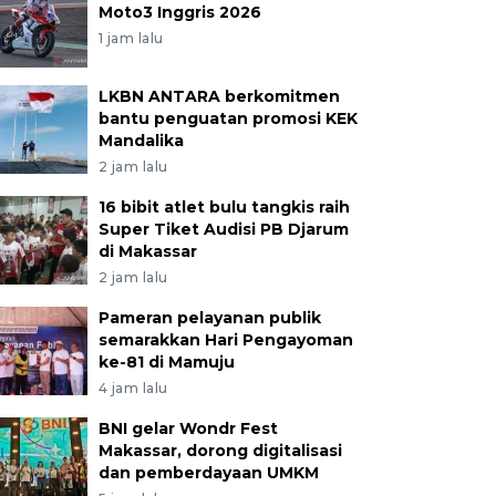
Moto3 Inggris 2026
1 jam lalu
LKBN ANTARA berkomitmen
bantu penguatan promosi KEK
Mandalika
2 jam lalu
16 bibit atlet bulu tangkis raih
Super Tiket Audisi PB Djarum
di Makassar
2 jam lalu
Pameran pelayanan publik
semarakkan Hari Pengayoman
ke-81 di Mamuju
4 jam lalu
BNI gelar Wondr Fest
Makassar, dorong digitalisasi
dan pemberdayaan UMKM