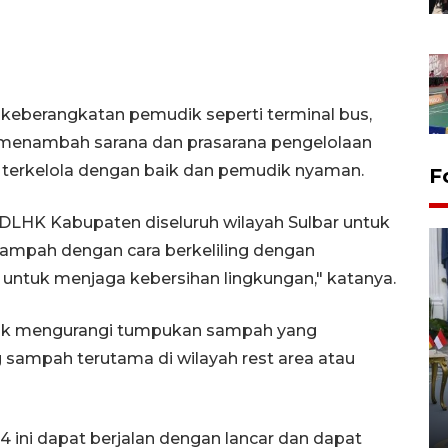
 keberangkatan pemudik seperti terminal bus,
k menambah sarana dan prasarana pengelolaan
terkelola dengan baik dan pemudik nyaman.
F
DLHK Kabupaten diseluruh wilayah Sulbar untuk
mpah dengan cara berkeliling dengan
tuk menjaga kebersihan lingkungan," katanya.
untuk mengurangi tumpukan sampah yang
mpah terutama di wilayah rest area atau
FOTO - Kirab memperingati
HUT ke-80 Raja Keraton
Yogyakarta
02 April 2026 12:51 WIB
 ini dapat berjalan dengan lancar dan dapat