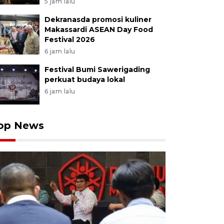
5 jam lalu
Dekranasda promosi kuliner
Makassardi ASEAN Day Food
Festival 2026
6 jam lalu
Festival Bumi Sawerigading
perkuat budaya lokal
6 jam lalu
op News