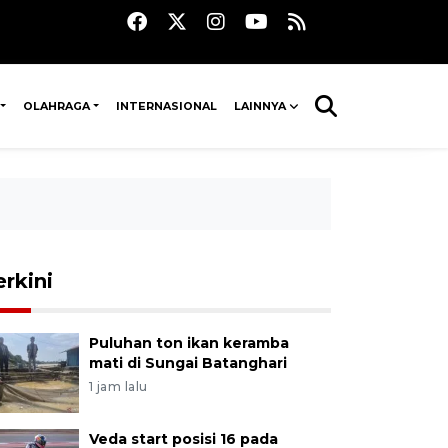
OLAHRAGA
INTERNASIONAL
LAINNYA
erkini
Puluhan ton ikan keramba
mati di Sungai Batanghari
1 jam lalu
Veda start posisi 16 pada