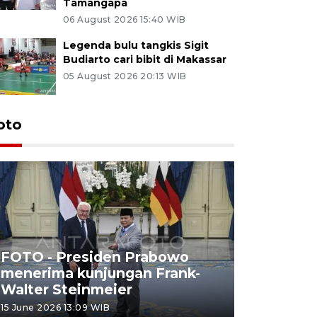
Tamangapa
06 August 2026 15:40 WIB
Legenda bulu tangkis Sigit
Budiarto cari bibit di Makassar
05 August 2026 20:13 WIB
oto
FOTO - Presiden Prabowo
menerima kunjungan Frank-
FOTO - H
Walter Steinmeier
di Sulbar
15 June 2026 13:09 WIB
11 June 2026 1