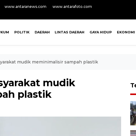
www.antaranews.com
www.antarafoto.com
UKUM
POLITIK
DAERAH
LINTAS DAERAH
GAYA HIDUP
EKONOMI
yarakat mudik meminimalisir sampah plastik
syarakat mudik
T
ah plastik