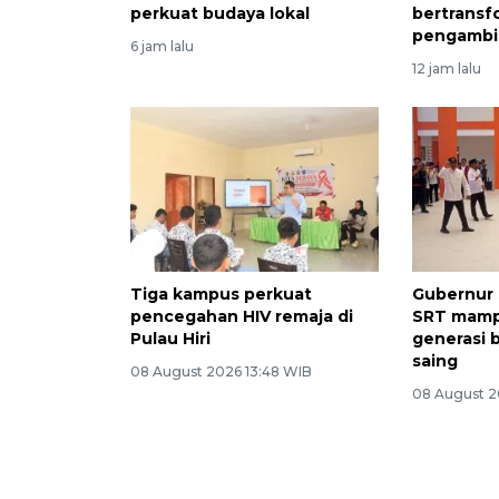
perkuat budaya lokal
bertransfo
pengambi
6 jam lalu
12 jam lalu
Tiga kampus perkuat
Gubernur 
pencegahan HIV remaja di
SRT mamp
Pulau Hiri
generasi 
saing
08 August 2026 13:48 WIB
08 August 2