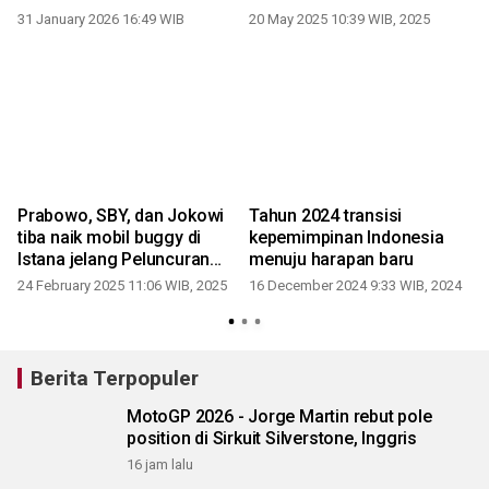
31 January 2026 16:49 WIB
20 May 2025 10:39 WIB, 2025
Prabowo, SBY, dan Jokowi
Tahun 2024 transisi
-
tiba naik mobil buggy di
kepemimpinan Indonesia
Istana jelang Peluncuran
menuju harapan baru
Danantara
24 February 2025 11:06 WIB, 2025
16 December 2024 9:33 WIB, 2024
Berita Terpopuler
MotoGP 2026 - Jorge Martin rebut pole
position di Sirkuit Silverstone, Inggris
16 jam lalu