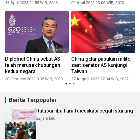
17 April 2023 21:58 WIB, 2023
02 April 2023 23:06 WIB, 2023
Diplomat China sebut AS
China gelar pasukan militer
telah merusak hubungan
saat senator AS kunjungi
Bid
kedua negara
Taiwan
20 February 2023 9:35 WIB, 2023
27 August 2022 17:04 WIB, 2022
2
Berita Terpopuler
Ratusan ibu hamil diedukasi cegah stunting
22 jam lalu