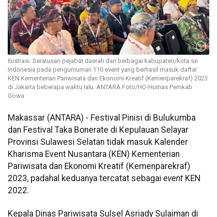
Ilustrasi. Seratusan pejabat daerah dari berbagai kabupaten/kota se
Indonesia pada pengumuman 110 event yang berhasil masuk daftar
KEN Kementerian Pariwisata dan Ekonomi Kreatif (Kemenparekraf) 2023
di Jakarta beberapa waktu lalu. ANTARA Foto/HO-Humas Pemkab
Gowa
Makassar (ANTARA) - Festival Pinisi di Bulukumba
dan Festival Taka Bonerate di Kepulauan Selayar
Provinsi Sulawesi Selatan tidak masuk Kalender
Kharisma Event Nusantara (KEN) Kementerian
Pariwisata dan Ekonomi Kreatif (Kemenparekraf)
2023, padahal keduanya tercatat sebagai
event
KEN
2022.
Kepala Dinas Pariwisata Sulsel Asriady Sulaiman di