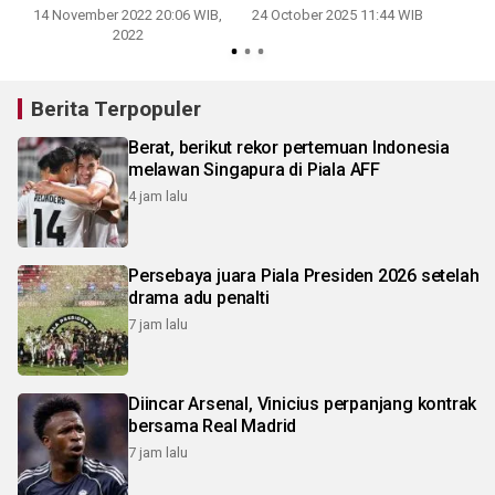
14 November 2022 20:06 WIB,
24 October 2025 11:44 WIB
2
2022
Berita Terpopuler
Berat, berikut rekor pertemuan Indonesia
melawan Singapura di Piala AFF
4 jam lalu
Persebaya juara Piala Presiden 2026 setelah
drama adu penalti
7 jam lalu
Diincar Arsenal, Vinicius perpanjang kontrak
bersama Real Madrid
7 jam lalu