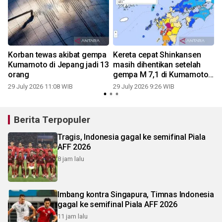
Korban tewas akibat gempa
Kereta cepat Shinkansen
Kumamoto di Jepang jadi 13
masih dihentikan setelah
orang
gempa M 7,1 di Kumamoto
Jepang
29 July 2026 11:08 WIB
29 July 2026 9:26 WIB
Berita Terpopuler
Tragis, Indonesia gagal ke semifinal Piala
AFF 2026
8 jam lalu
Imbang kontra Singapura, Timnas Indonesia
gagal ke semifinal Piala AFF 2026
11 jam lalu