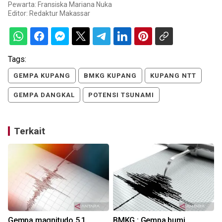
Pewarta: Fransiska Mariana Nuka
Editor:
Redaktur Makassar
Tags:
GEMPA KUPANG
BMKG KUPANG
KUPANG NTT
GEMPA DANGKAL
POTENSI TSUNAMI
Terkait
Gempa magnitudo 5,1
BMKG : Gempa bumi