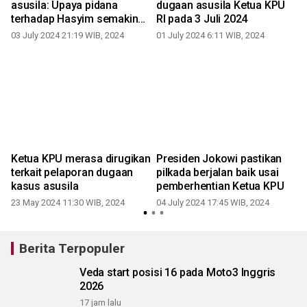
asusila: Upaya pidana
dugaan asusila Ketua KPU
terhadap Hasyim semakin
RI pada 3 Juli 2024
dekat
03 July 2024 21:19 WIB, 2024
01 July 2024 6:11 WIB, 2024
Ketua KPU merasa dirugikan
Presiden Jokowi pastikan
terkait pelaporan dugaan
pilkada berjalan baik usai
kasus asusila
pemberhentian Ketua KPU
23 May 2024 11:30 WIB, 2024
04 July 2024 17:45 WIB, 2024
Berita Terpopuler
Veda start posisi 16 pada Moto3 Inggris
2026
17 jam lalu