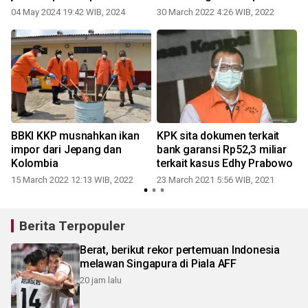
04 May 2024 19:42 WIB, 2024
30 March 2022 4:26 WIB, 2022
r
BBKI KKP musnahkan ikan
KPK sita dokumen terkait
impor dari Jepang dan
bank garansi Rp52,3 miliar
Kolombia
terkait kasus Edhy Prabowo
15 March 2022 12:13 WIB, 2022
23 March 2021 5:56 WIB, 2021
Berita Terpopuler
Berat, berikut rekor pertemuan Indonesia
melawan Singapura di Piala AFF
20 jam lalu