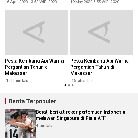
16 April 2023 13:52 WIB, 2023
19 May 2020 5:55 WIB, 2020
-
Pesta Kembang Api Warnai
Pesta Kembang Api Warnai
t
Pergantian Tahun di
Pergantian Tahun di
Makassar
Makassar
-15 tahun lalu
-15 tahun lalu
4
Berita Terpopuler
Berat, berikut rekor pertemuan Indonesia
melawan Singapura di Piala AFF
4 jam lalu