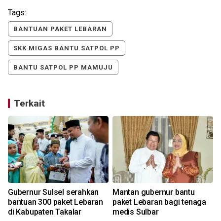
Tags:
BANTUAN PAKET LEBARAN
SKK MIGAS BANTU SATPOL PP
BANTU SATPOL PP MAMUJU
Terkait
Gubernur Sulsel serahkan
Mantan gubernur bantu
bantuan 300 paket Lebaran
paket Lebaran bagi tenaga
di Kabupaten Takalar
medis Sulbar