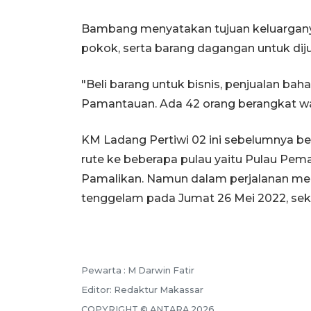
Bambang menyatakan tujuan keluargany
pokok, serta barang dagangan untuk diju
"Beli barang untuk bisnis, penjualan bah
Pamantauan. Ada 42 orang berangkat wakt
KM Ladang Pertiwi 02 ini sebelumnya be
rute ke beberapa pulau yaitu Pulau Pema
Pamalikan. Namun dalam perjalanan me
tenggelam pada Jumat 26 Mei 2022, seki
Pewarta :
M Darwin Fatir
Editor:
Redaktur Makassar
COPYRIGHT ©
ANTARA
2026