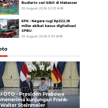
Budiarto cari bibit di Makassar
05 August 2026 20:13 WIB
KPK : Negara rugi Rp322,18
miliar akibat kasus digitalisasi
SPBU
05 August 2026 11:03 WIB
oto
FOTO - Presiden Prabowo
menerima kunjungan Frank-
FOTO - H
Walter Steinmeier
di Sulbar