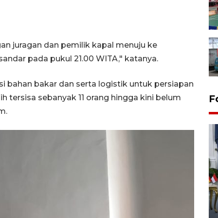
n juragan dan pemilik kapal menuju ke
andar pada pukul 21.00 WITA," katanya.
i bahan bakar dan serta logistik untuk persiapan
 tersisa sebanyak 11 orang hingga kini belum
F
m.
FOTO - Kirab memperingati
HUT ke-80 Raja Keraton
Yogyakarta