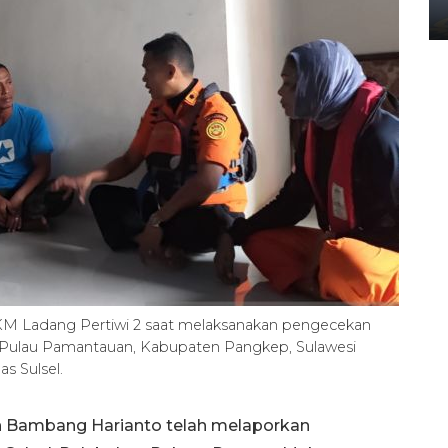
02 April 2026 12:51 WIB
KM Ladang Pertiwi 2 saat melaksanakan pengecekan
i Pulau Pamantauan, Kabupaten Pangkep, Sulawesi
s Sulsel.
n Bambang Harianto telah melaporkan