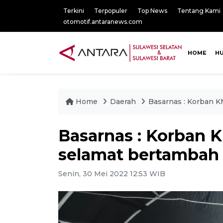
Terkini
Terpopuler
Top News
Tentang Kami
otomotif.antaranews.com
HOME
H
Home
Daerah
Basarnas : Korban K
Basarnas : Korban 
selamat bertambah 
Senin, 30 Mei 2022 12:53 WIB