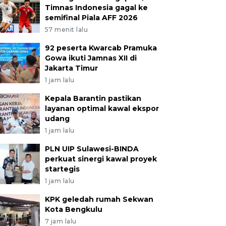
Timnas Indonesia gagal ke
semifinal Piala AFF 2026
57 menit lalu
92 peserta Kwarcab Pramuka
Gowa ikuti Jamnas XII di
Jakarta Timur
1 jam lalu
Kepala Barantin pastikan
layanan optimal kawal ekspor
udang
1 jam lalu
PLN UIP Sulawesi-BINDA
perkuat sinergi kawal proyek
startegis
1 jam lalu
KPK geledah rumah Sekwan
Kota Bengkulu
7 jam lalu