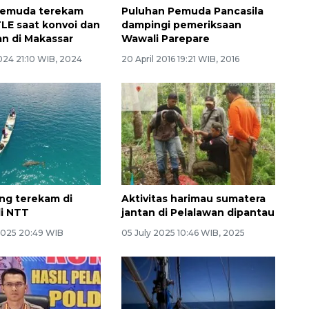
pemuda terekam
Puluhan Pemuda Pancasila
LE saat konvoi dan
dampingi pemeriksaan
an di Makassar
Wawali Parepare
024 21:10 WIB, 2024
20 April 2016 19:21 WIB, 2016
ng terekam di
Aktivitas harimau sumatera
li NTT
jantan di Pelalawan dipantau
2025 20:49 WIB
05 July 2025 10:46 WIB, 2025