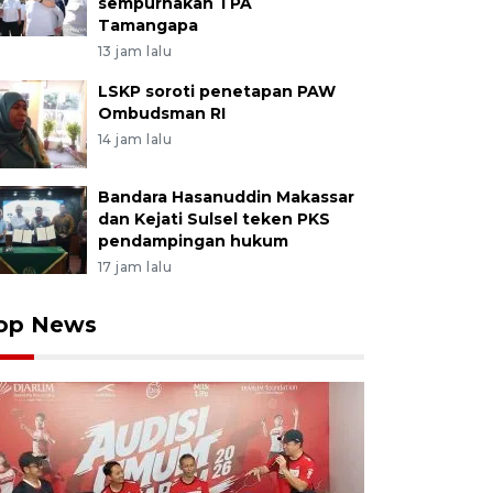
sempurnakan TPA
Tamangapa
13 jam lalu
LSKP soroti penetapan PAW
Ombudsman RI
14 jam lalu
Bandara Hasanuddin Makassar
dan Kejati Sulsel teken PKS
pendampingan hukum
17 jam lalu
op News