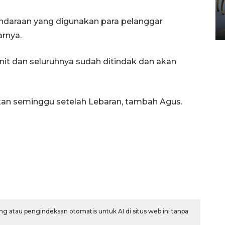
HUT ke-80 Raja Keraton
Yogyakarta
kendaraan yang digunakan para pelanggar
02 April 2026 12:51 WIB
arnya.
it dan seluruhnya sudah ditindak dan akan
ikan seminggu setelah Lebaran, tambah Agus.
g atau pengindeksan otomatis untuk AI di situs web ini tanpa