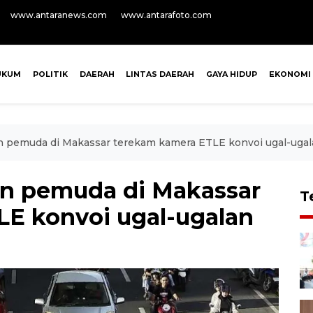
www.antaranews.com
www.antarafoto.com
UKUM
POLITIK
DAERAH
LINTAS DAERAH
GAYA HIDUP
EKONOMI
an pemuda di Makassar terekam kamera ETLE konvoi ugal-uga
han pemuda di Makassar
T
E konvoi ugal-ugalan