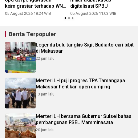
keimigrasian terhadap WNA
digitalisasi SPBU
di Wajo
05 August 2026 18:24 WIB
05 August 2026 11:03 WIB
Berita Terpopuler
Legenda bulu tangkis Sigit Budiarto cari bibit
di Makassar
22 jam lalu
Menteri LH puji progres TPA Tamangapa
Makassar hentikan open dumping
13 jam lalu
Menteri LH bersama Gubernur Sulsel bahas
pembangunan PSEL Mamminasata
20 jam lalu