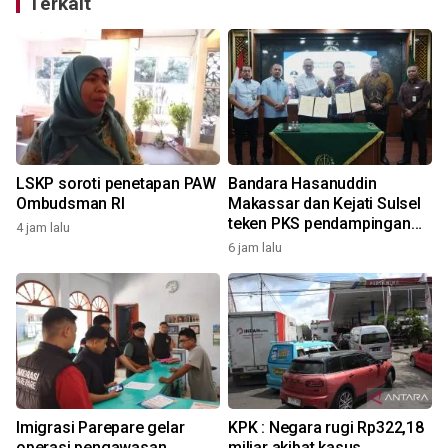
Terkait
LSKP soroti penetapan PAW
Bandara Hasanuddin
Ombudsman RI
Makassar dan Kejati Sulsel
teken PKS pendampingan
4 jam lalu
hukum
6 jam lalu
Imigrasi Parepare gelar
KPK : Negara rugi Rp322,18
operasi pengawasan
miliar akibat kasus