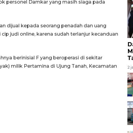
gok personel Damkar yang masih siaga pada
kan dijual kepada seorang penadah dan uang
cip judi online, karena sudah terlanjur kecanduan
D
M
T
nya berinisial F yang beroperasi di sekitar
ak) milik Pertamina di Ujung Tanah, Kecamatan
2 j