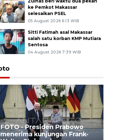
Zulhas beri waktu dua pekan
ke Pemkot Makassar
selesaikan PSEL
05 August 2026 6:13 WIB
Sitti Fatimah asal Makassar
salah satu korban KMP Mutiara
Sentosa
04 August 2026 7:39 WIB
oto
FOTO - Presiden Prabowo
menerima kunjungan Frank-
FOTO - H