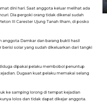
Yogyakarta
02 April 2026 12:51 WIB
umat dini hari. Saat anggota keluar melihat ada
ncuri. Dia pergoki orang tidak dikenal sudah
Pleton III Carester Ujung Tanah Ilham, di posko
n anggota Damkar dan barang bukti hasil
 berisi solar yang sudah dikeluarkan dari tangki
s, diduga dipakai pelaku membobol penuntup
 kejadian. Dugaan kuat pelaku memakai selang
suk ke samping lorong di tempat kejadian
kunya lolos dan tidak dapat dikejar anggota.