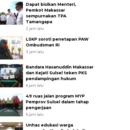
Dapat bisikan Menteri,
Pemkot Makassar
sempurnakan TPA
Tamangapa
2 jam lalu
LSKP soroti penetapan PAW
Ombudsman RI
3 jam lalu
Bandara Hasanuddin Makassar
dan Kejati Sulsel teken PKS
pendampingan hukum
6 jam lalu
49 ruas jalan program MYP
Pemprov Sulsel dalam tahap
pengerjaan
6 jam lalu
Unhas edukasi warga