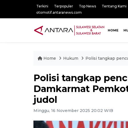
Terkini
Terpopuler
Top News
Tentang Kami
otomotif.antaranews.com
HOME
H
Home
Hukum
Polisi tangkap penc
Polisi tangkap penc
Damkarmat Pemkot 
judol
Minggu, 16 November 2025 20:02 WIB