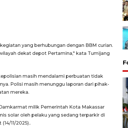
 kegiatan yang berhubungan dengan BBM curian.
wilayah dekat depot Pertamina," kata Tumijang
F
kepolisian masih mendalami perbuatan tidak
nnya. Polisi masih menunggu laporan dari pihak-
atan mereka.
 Damkarmat milik Pemerintah Kota Makassar
s solar oleh pelaku yang sedang terparkir di
FOTO - Kirab memperingati
HUT ke-80 Raja Keraton
14/11/2025)..