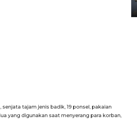
Yogyakarta
02 April 2026 12:51 WIB
 senjata tajam jenis badik, 19 ponsel, pakaian
dua yang digunakan saat menyerang para korban,