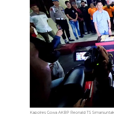
Kapolres Gowa AKBP Reonald TS Simanjuntak (te