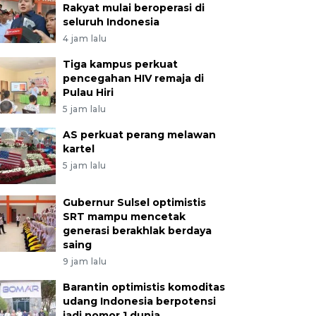
Rakyat mulai beroperasi di
seluruh Indonesia
4 jam lalu
Tiga kampus perkuat
pencegahan HIV remaja di
Pulau Hiri
5 jam lalu
AS perkuat perang melawan
kartel
5 jam lalu
Gubernur Sulsel optimistis
SRT mampu mencetak
generasi berakhlak berdaya
saing
9 jam lalu
Barantin optimistis komoditas
udang Indonesia berpotensi
jadi nomor 1 dunia