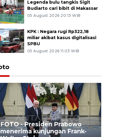
Legenda bulu tangkis Sigit
Budiarto cari bibit di Makassar
05 August 2026 20:13 WIB
KPK : Negara rugi Rp322,18
miliar akibat kasus digitalisasi
SPBU
05 August 2026 11:03 WIB
oto
FOTO - Presiden Prabowo
menerima kunjungan Frank-
FOTO - H