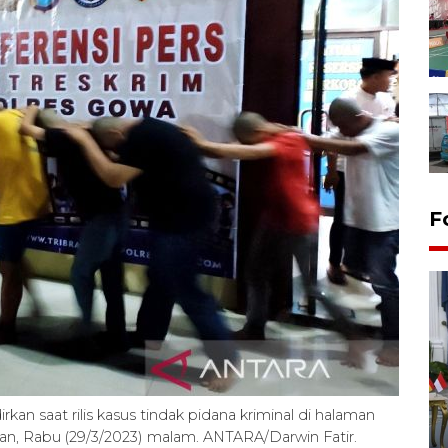
F
FOTO - Kirab memperingati
an saat rilis kasus tindak pidana kriminal di halaman
HUT ke-80 Raja Keraton
an, Rabu (29/3/2023) malam. ANTARA/Darwin Fatir.