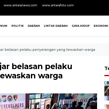
www.antaranews.com
www.antarafoto.com
UKUM
POLITIK
DAERAH
LINTAS DAERAH
GAYA HIDUP
EKONOMI
jar belasan pelaku penyerangan yang tewaskan warga
jar belasan pelaku
T
tewaskan warga