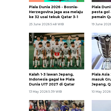
Piala Dunia 2026 - Bosnia-
Piala Dun
Herzegovina jaga asa melaju
pesta gol
ke 32 usai tekuk Qatar 3-1
pemain Q
25 June 2026 5:48 WIB
19 June 2026
Kalah 1-3 lawan Jepang,
Piala Asia
Indonesia gagal ke Piala
masuk Gr
Dunia U17 2027 di Qatar
Jepang, Q
13 May 2026 5:39 WIB
10 May 2026