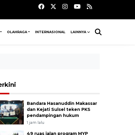
OLAHRAGA
INTERNASIONAL
LAINNYA
erkini
Bandara Hasanuddin Makassar
dan Kejati Sulsel teken PKS
pendampingan hukum
1 jam lalu
49 ruas jalan program MYP