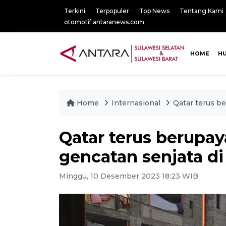
Terkini
Terpopuler
Top News
Tentang Kami
otomotif.antaranews.com
HOME
H
Home
Internasional
Qatar terus b
Qatar terus berupay
gencatan senjata di
Minggu, 10 Desember 2023 18:23 WIB