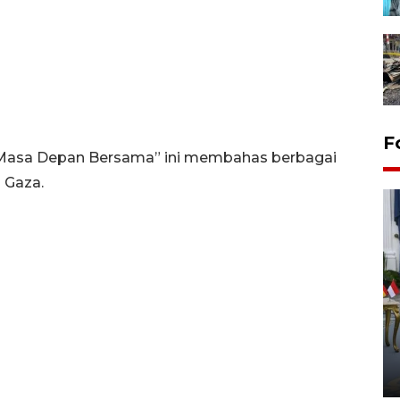
F
asa Depan Bersama” ini membahas berbagai
 Gaza.
FOTO - Kirab memperingati
HUT ke-80 Raja Keraton
Yogyakarta
02 April 2026 12:51 WIB