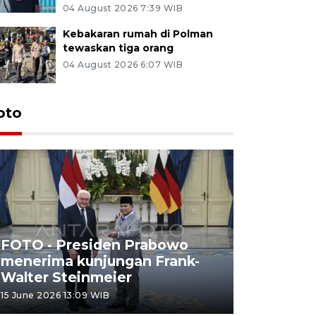
04 August 2026 7:39 WIB
Kebakaran rumah di Polman
tewaskan tiga orang
04 August 2026 6:07 WIB
oto
FOTO - Presiden Prabowo
menerima kunjungan Frank-
FOTO - H
Walter Steinmeier
di Sulbar
15 June 2026 13:09 WIB
11 June 2026 1