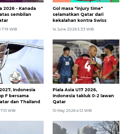
ia 2026 - Kanada
Gol masa "injury time"
 atas sembilan
selamatkan Qatar dari
atar
kekalahan kontra Swiss
 7:19 WIB
14 June 2026 5:33 WIB
 2027, Indonesia
Piala Asia U17 2026,
up F bersama
Indonesia takluk 0-2 lawan
atar dan Thailand
Qatar
 7:51 WIB
10 May 2026 4:12 WIB