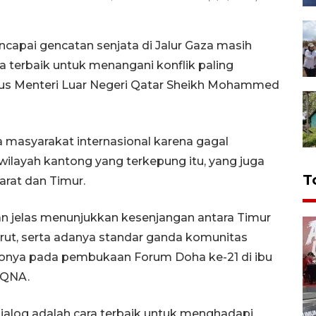
capai gencatan senjata di Jalur Gaza masih
ra terbaik untuk menangani konflik paling
gus Menteri Luar Negeri Qatar Sheikh Mohammed
a masyarakat internasional karena gagal
wilayah kantong yang terkepung itu, yang juga
T
rat dan Timur.
ngan jelas menunjukkan kesenjangan antara Timur
turut, serta adanya standar ganda komunitas
datonya pada pembukaan Forum Doha ke-21 di ibu
 QNA.
dialog adalah cara terbaik untuk menghadapi