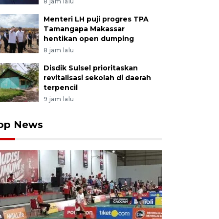
8 jam lalu
Menteri LH puji progres TPA
Tamangapa Makassar
hentikan open dumping
8 jam lalu
Disdik Sulsel prioritaskan
revitalisasi sekolah di daerah
terpencil
9 jam lalu
op News