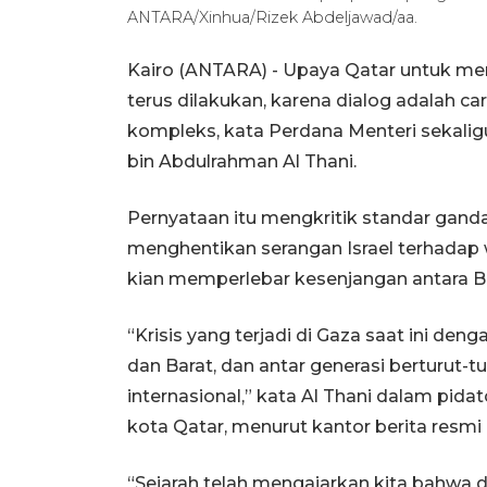
ANTARA/Xinhua/Rizek Abdeljawad/aa.
Kairo (ANTARA) - Upaya Qatar untuk men
terus dilakukan, karena dialog adalah ca
kompleks, kata Perdana Menteri sekali
bin Abdulrahman Al Thani.
Pernyataan itu mengkritik standar gand
menghentikan serangan Israel terhadap 
kian memperlebar kesenjangan antara Ba
“Krisis yang terjadi di Gaza saat ini de
dan Barat, dan antar generasi berturut-
internasional,” kata Al Thani dalam pi
kota Qatar, menurut kantor berita resmi
“Sejarah telah mengajarkan kita bahwa 