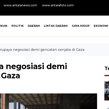
www.antaranews.com
www.antarafoto.com
UKUM
POLITIK
DAERAH
LINTAS DAERAH
GAYA HIDUP
EKONOMI
erupaya negosiasi demi gencatan senjata di Gaza
a negosiasi demi
T
 Gaza