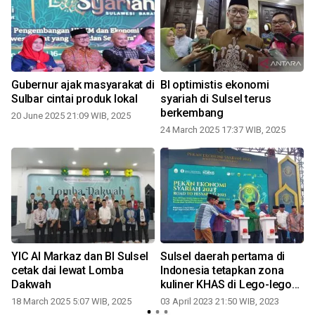
Gubernur ajak masyarakat di
BI optimistis ekonomi
Sulbar cintai produk lokal
syariah di Sulsel terus
berkembang
20 June 2025 21:09 WIB, 2025
24 March 2025 17:37 WIB, 2025
2
YIC Al Markaz dan BI Sulsel
Sulsel daerah pertama di
cetak dai lewat Lomba
Indonesia tetapkan zona
Dakwah
kuliner KHAS di Lego-lego
Makassar
18 March 2025 5:07 WIB, 2025
03 April 2023 21:50 WIB, 2023