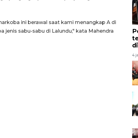
arkoba ini berawal saat kami menangkap A di
P
 jenis sabu-sabu di Lalundu," kata Mahendra
t
d
4 j