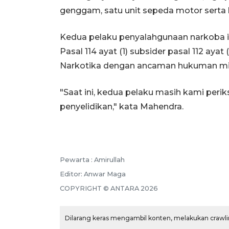
genggam, satu unit sepeda motor serta l
Kedua pelaku penyalahgunaan narkoba it
Pasal 114 ayat (1) subsider pasal 112 a
Narkotika dengan ancaman hukuman min
"Saat ini, kedua pelaku masih kami per
penyelidikan," kata Mahendra.
Pewarta :
Amirullah
Editor:
Anwar Maga
COPYRIGHT ©
ANTARA
2026
Dilarang keras mengambil konten, melakukan crawlin