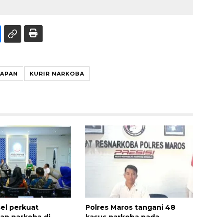
APAN
KURIR NARKOBA
el perkuat
Polres Maros tangani 48
an narkoba di
kasus narkoba pada