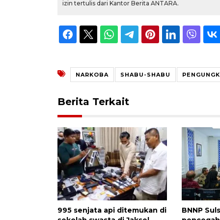
izin tertulis dari Kantor Berita ANTARA.
NARKOBA
SHABU-SHABU
PENGUNGK
Berita Terkait
995 senjata api ditemukan di
BNNP Suls
sekolah swasta di Jaksel
pencegah