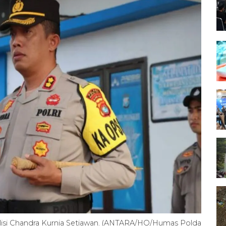
lisi Chandra Kurnia Setiawan. (ANTARA/HO/Humas Polda