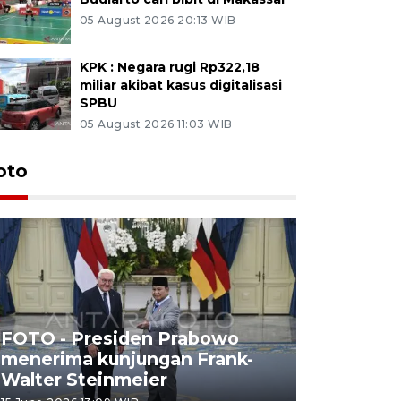
05 August 2026 20:13 WIB
KPK : Negara rugi Rp322,18
miliar akibat kasus digitalisasi
SPBU
05 August 2026 11:03 WIB
oto
FOTO - Presiden Prabowo
menerima kunjungan Frank-
FOTO - H
Walter Steinmeier
di Sulbar