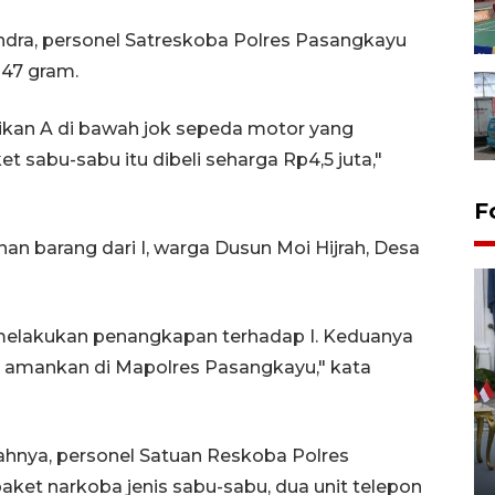
ndra, personel Satreskoba Polres Pasangkayu
 47 gram.
ikan A di bawah jok sepeda motor yang
t sabu-sabu itu dibeli seharga Rp4,5 juta,"
F
an barang dari I, warga Dusun Moi Hijrah, Desa
melakukan penangkapan terhadap I. Keduanya
mi amankan di Mapolres Pasangkayu," kata
FOTO - Kirab memperingati
HUT ke-80 Raja Keraton
hnya, personel Satuan Reskoba Polres
Yogyakarta
aket narkoba jenis sabu-sabu, dua unit telepon