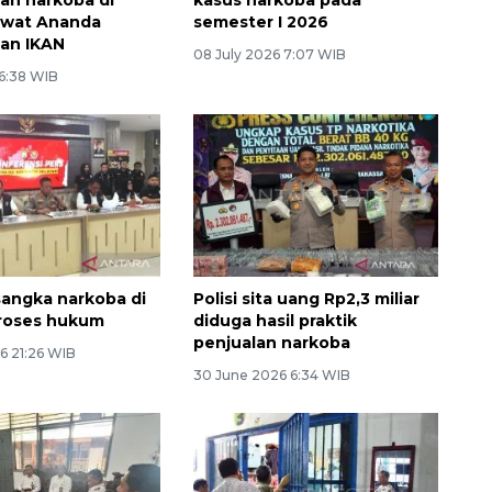
ewat Ananda
semester I 2026
dan IKAN
08 July 2026 7:07 WIB
 6:38 WIB
sangka narkoba di
Polisi sita uang Rp2,3 miliar
proses hukum
diduga hasil praktik
penjualan narkoba
6 21:26 WIB
30 June 2026 6:34 WIB