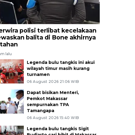
erwira polisi terlibat kecelakaan
ewaskan balita di Bone akhirnya
itahan
am lalu
Legenda bulu tangkis ini akui
wilayah timur masih kurang
turnamen
06 August 2026 21:06 WIB
Dapat bisikan Menteri,
Pemkot Makassar
sempurnakan TPA
Tamangapa
06 August 2026 15:40 WIB
Legenda bulu tangkis Sigit
Budiarto cari bibit di Makassar