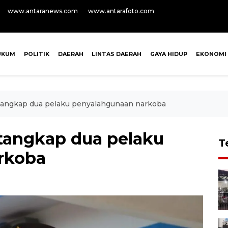
www.antaranews.com
www.antarafoto.com
UKUM
POLITIK
DAERAH
LINTAS DAERAH
GAYA HIDUP
EKONOMI
tangkap dua pelaku penyalahgunaan narkoba
tangkap dua pelaku
T
rkoba