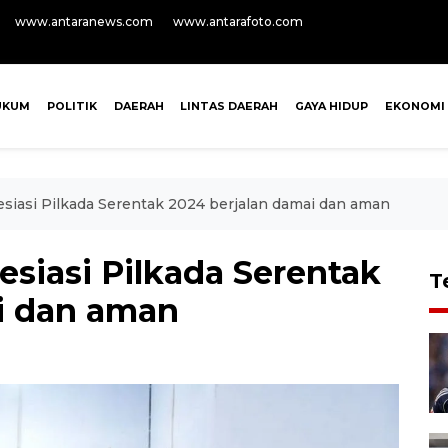
www.antaranews.com
www.antarafoto.com
UKUM
POLITIK
DAERAH
LINTAS DAERAH
GAYA HIDUP
EKONOMI
siasi Pilkada Serentak 2024 berjalan damai dan aman
siasi Pilkada Serentak
T
i dan aman