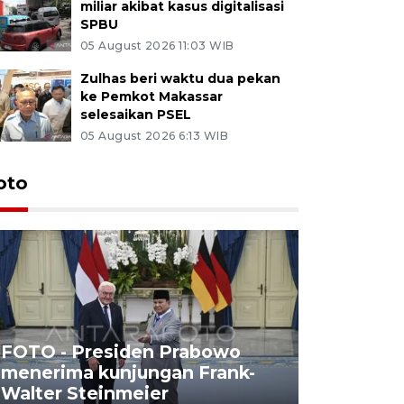
miliar akibat kasus digitalisasi
SPBU
05 August 2026 11:03 WIB
Zulhas beri waktu dua pekan
ke Pemkot Makassar
selesaikan PSEL
05 August 2026 6:13 WIB
oto
FOTO - Presiden Prabowo
menerima kunjungan Frank-
FOTO - H
Walter Steinmeier
di Sulbar