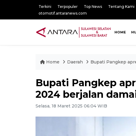
Terkini
Terpopuler
Top News
Tentang Kami
otomotif.antaranews.com
HOME
H
Home
Daerah
Bupati Pangkep apre
Bupati Pangkep apre
2024 berjalan dama
Selasa, 18 Maret 2025 06:04 WIB