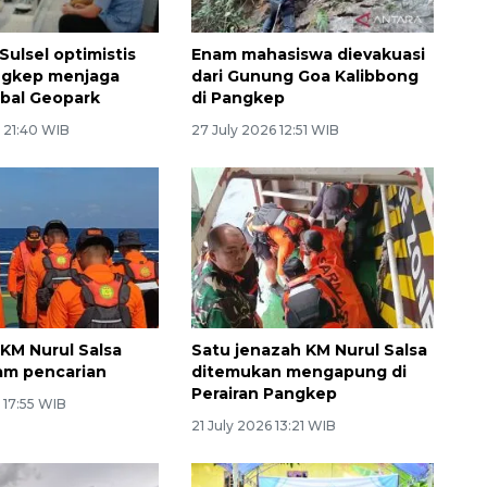
Sulsel optimistis
Enam mahasiswa dievakuasi
ngkep menjaga
dari Gunung Goa Kalibbong
obal Geopark
di Pangkep
 21:40 WIB
27 July 2026 12:51 WIB
 KM Nurul Salsa
Satu jenazah KM Nurul Salsa
am pencarian
ditemukan mengapung di
Perairan Pangkep
 17:55 WIB
21 July 2026 13:21 WIB