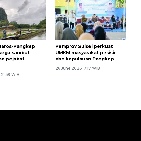
Maros-Pangkep
Pemprov Sulsel perkuat
warga sambut
UMKM masyarakat pesisir
an pejabat
dan kepulauan Pangkep
26 June 2026 17:17 WIB
 21:59 WIB