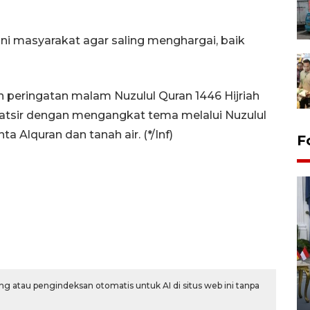
ni masyarakat agar saling menghargai, baik
n peringatan malam Nuzulul Quran 1446 Hijriah
natsir dengan mengangkat tema melalui Nuzulul
 Alquran dan tanah air. (*/Inf)
F
FOTO - Kirab memperingati
HUT ke-80 Raja Keraton
g atau pengindeksan otomatis untuk AI di situs web ini tanpa
Yogyakarta