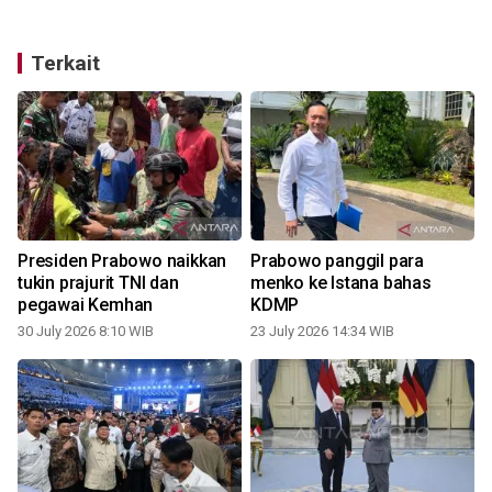
Terkait
Presiden Prabowo naikkan
Prabowo panggil para
tukin prajurit TNI dan
menko ke Istana bahas
pegawai Kemhan
KDMP
30 July 2026 8:10 WIB
23 July 2026 14:34 WIB