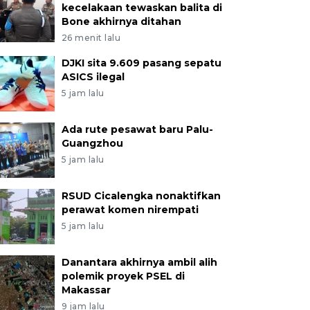
kecelakaan tewaskan balita di
Bone akhirnya ditahan
26 menit lalu
DJKI sita 9.609 pasang sepatu
ASICS ilegal
5 jam lalu
Ada rute pesawat baru Palu-
Guangzhou
5 jam lalu
RSUD Cicalengka nonaktifkan
perawat komen nirempati
5 jam lalu
Danantara akhirnya ambil alih
polemik proyek PSEL di
Makassar
9 jam lalu