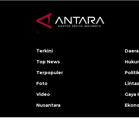
>
Terkini
Daera
Top News
Huku
Terpopuler
Politi
Foto
Linta
Video
Gaya 
Nusantara
Ekon
Copyright © ANTARA