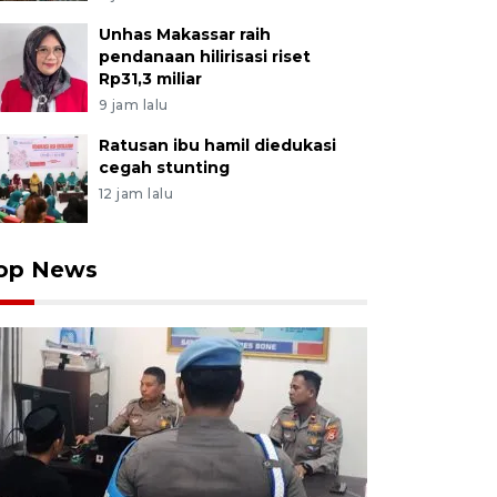
Unhas Makassar raih
pendanaan hilirisasi riset
Rp31,3 miliar
9 jam lalu
Ratusan ibu hamil diedukasi
cegah stunting
12 jam lalu
op News