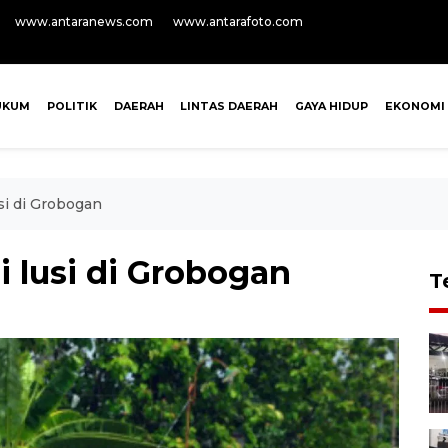
www.antaranews.com
www.antarafoto.com
UKUM
POLITIK
DAERAH
LINTAS DAERAH
GAYA HIDUP
EKONOMI
si di Grobogan
i lusi di Grobogan
T