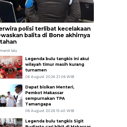
erwira polisi terlibat kecelakaan
ewaskan balita di Bone akhirnya
itahan
menit lalu
Legenda bulu tangkis ini akui
wilayah timur masih kurang
turnamen
06 August 2026 21:06 WIB
Dapat bisikan Menteri,
Pemkot Makassar
sempurnakan TPA
Tamangapa
06 August 2026 15:40 WIB
Legenda bulu tangkis Sigit
Budiarto cari bibit di Makassar