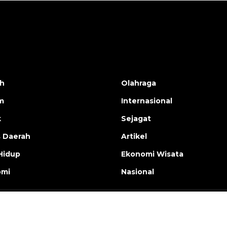
h
Olahraga
m
Internasional
k
Sejagat
s Daerah
Artikel
Hidup
Ekonomi Wisata
omi
Nasional