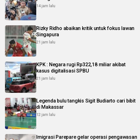
14 jam lalu
Rizky Ridho abaikan kritik untuk fokus lawan
Singapura
21 jam lalu
KPK : Negara rugi Rp322,18 miliar akibat
kasus digitalisasi SPBU
21 jam lalu
Legenda bulu tangkis Sigit Budiarto cari bibit
di Makassar
12 jam lalu
Imigrasi Parepare gelar operasi pengawasan