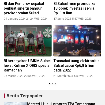
BI dan Pemprov sepakat
BI Sulsel mempromosikan
perkuat sinergi bangun
13 objek investasi senilai
perekonomian Sulsel
Rp11 triliun
04 January 2024 21:24 WIB, 2024
17 June 2023 5:57 WIB, 2023
BI berdayakan UMKM Sulsel
Transaksi uang elektronik di
lewat Kuliner X QRIS spesial
Sulsel capai Rp6,8 triliun
Ramadhan
pada 2022
26 March 2023 20:56 WIB, 2023
21 March 2023 5:59 WIB, 2023
Berita Terpopuler
Menteri LH puji progres TPA Tamangapa