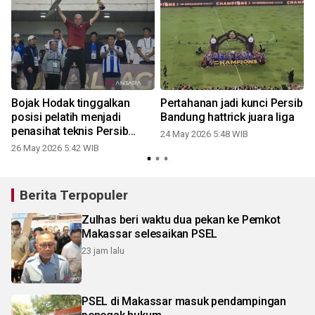
Bojak Hodak tinggalkan
Pertahanan jadi kunci Persib
posisi pelatih menjadi
Bandung hattrick juara liga
penasihat teknis Persib
24 May 2026 5:48 WIB
Bandung
26 May 2026 5:42 WIB
Berita Terpopuler
Zulhas beri waktu dua pekan ke Pemkot
Makassar selesaikan PSEL
23 jam lalu
PSEL di Makassar masuk pendampingan