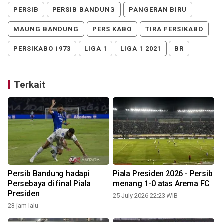
PERSIB
PERSIB BANDUNG
PANGERAN BIRU
MAUNG BANDUNG
PERSIKABO
TIRA PERSIKABO
PERSIKABO 1973
LIGA 1
LIGA 1 2021
BR
Terkait
b
Persib Bandung hadapi
Piala Presiden 2026 - Persib
Persebaya di final Piala
menang 1-0 atas Arema FC
Presiden
25 July 2026 22:23 WIB
23 jam lalu