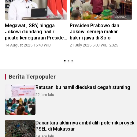
Megawati, SBY, hingga
Presiden Prabowo dan
Jokowi diundang hadiri
Jokowi semeja makan
pidato kenegaraan Presiden
bakmi jawa di Solo
Prabowo
14 August 2025 15:43 WIB
21 July 2025 5:03 WIB, 2025
Berita Terpopuler
Ratusan ibu hamil diedukasi cegah stunting
22 jam lalu
Danantara akhirnya ambil alih polemik proyek
PSEL di Makassar
19 jam lalu