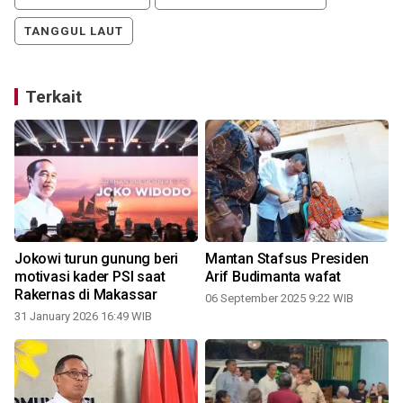
TANGGUL LAUT
Terkait
Jokowi turun gunung beri
Mantan Stafsus Presiden
motivasi kader PSI saat
Arif Budimanta wafat
Rakernas di Makassar
06 September 2025 9:22 WIB
31 January 2026 16:49 WIB
2