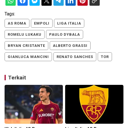
Tags:
AS ROMA
EMPOLI
LIGA ITALIA
ROMELU LUKAKU
PAULO DYBALA
BRYAN CRISTANTE
ALBERTO GRASSI
GIANLUCA MANCINI
RENATO SANCHES
TOR
Terkait