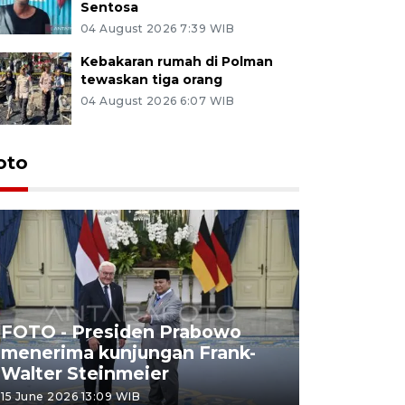
Sentosa
04 August 2026 7:39 WIB
Kebakaran rumah di Polman
tewaskan tiga orang
04 August 2026 6:07 WIB
oto
FOTO - Presiden Prabowo
menerima kunjungan Frank-
FOTO - H
Walter Steinmeier
di Sulbar
15 June 2026 13:09 WIB
11 June 2026 1