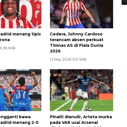
Madrid menang tipis
Cedera, Johnny Cardoso
irona
terancam absen perkuat
Timnas AS di Piala Dunia
 5:36 WIB
2026
12 May 2026 3:51 WIB
engganti bawa
Pinalti dianulir, Arteta murka
Madrid menang 2-0
pada VAR usai Arsenal