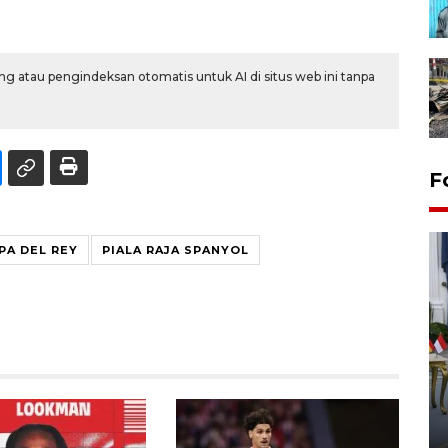
g atau pengindeksan otomatis untuk AI di situs web ini tanpa
F
PA DEL REY
PIALA RAJA SPANYOL
FOTO - Kirab memperingati
HUT ke-80 Raja Keraton
Yogyakarta
02 April 2026 12:51 WIB