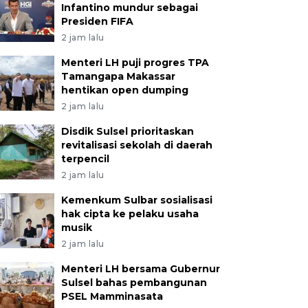
Infantino mundur sebagai
Presiden FIFA
2 jam lalu
Menteri LH puji progres TPA
Tamangapa Makassar
hentikan open dumping
2 jam lalu
Disdik Sulsel prioritaskan
revitalisasi sekolah di daerah
terpencil
2 jam lalu
Kemenkum Sulbar sosialisasi
hak cipta ke pelaku usaha
musik
2 jam lalu
Menteri LH bersama Gubernur
Sulsel bahas pembangunan
PSEL Mamminasata