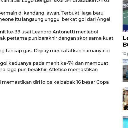
an atas Lugo dengan skor 3-1 di Stadion Anxo
bermain di kandang lawan. Terbukti laga baru
meone itu langsung unggul berkat gol dari Angel
t ke-39 usai Leandro Antonetti menjebol
L
bak pertama pun berakhir dengan skor sama kuat
B
ng tancap gas. Depay mencatatkan namanya di
10 
k gol keduanya pada menit ke-74 dan membuat
ma laga pun berakhir, Atletico memastikan
 memastikan diri lolos ke babak 16 besar Copa