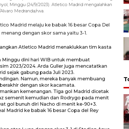
yol, Minggu (24/9/2023). Atletico Madrid mengalahkan
/Alvaro Medranda/rwa.
tico Madrid melaju ke babak 16 besar Copa Del
tu menang dengan skor sama yaitu 3-1.
angkan Atletico Madrid menaklukkan tim kasta
da Minggu dini hari WIB untuk membuat
sim 2023/2024. Arda Guller juga mencatatkan
d sejak gabung pada Juli 2023.
T
tandingan. Namun, mereka banyak membuang
berakhir dengan skor kacamata.
amankan kemenangan. Tiga gol Madrid dicetak
Diaz semenit kemudian dan Rodrygo pada menit
t gol bunuh diri Nacho di menit ke-90+3.
l Madrid ke babak 16 besar Copa del Rey