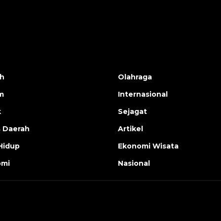
h
Olahraga
m
Internasional
k
Sejagat
s Daerah
Artikel
Hidup
Ekonomi Wisata
omi
Nasional