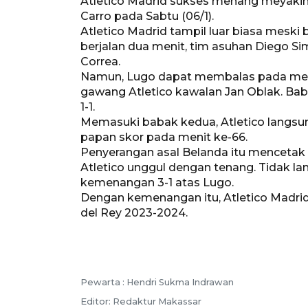
Atletico Madrid sukses menang meyakink
Carro pada Sabtu (06/1).
Atletico Madrid tampil luar biasa meski 
berjalan dua menit, tim asuhan Diego Si
Correa.
Namun, Lugo dapat membalas pada meni
gawang Atletico kawalan Jan Oblak. Ba
1-1.
Memasuki babak kedua, Atletico langsu
papan skor pada menit ke-66.
Penyerangan asal Belanda itu menceta
Atletico unggul dengan tenang. Tidak la
kemenangan 3-1 atas Lugo.
Dengan kemenangan itu, Atletico Madrid
del Rey 2023-2024.
Pewarta :
Hendri Sukma Indrawan
Editor:
Redaktur Makassar