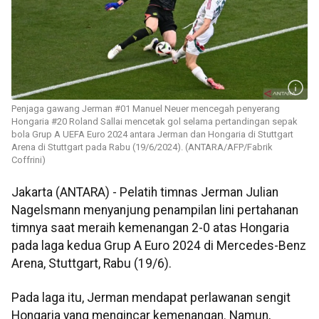
Penjaga gawang Jerman #01 Manuel Neuer mencegah penyerang
Hongaria #20 Roland Sallai mencetak gol selama pertandingan sepak
bola Grup A UEFA Euro 2024 antara Jerman dan Hongaria di Stuttgart
Arena di Stuttgart pada Rabu (19/6/2024). (ANTARA/AFP/Fabrik
Coffrini)
Jakarta (ANTARA) - Pelatih timnas Jerman Julian
Nagelsmann menyanjung penampilan lini pertahanan
timnya saat meraih kemenangan 2-0 atas Hongaria
pada laga kedua Grup A Euro 2024 di Mercedes-Benz
Arena, Stuttgart, Rabu (19/6).
Pada laga itu, Jerman mendapat perlawanan sengit
Hongaria yang mengincar kemenangan. Namun,