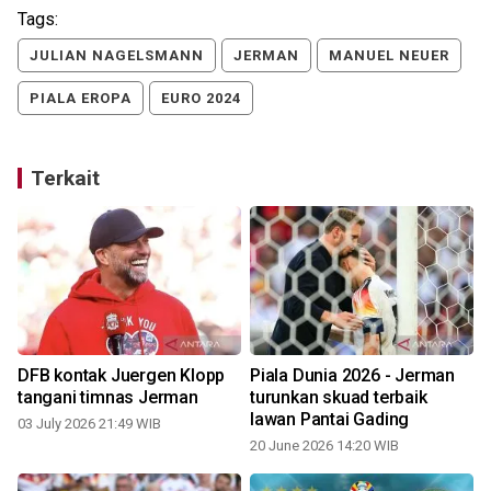
Tags:
JULIAN NAGELSMANN
JERMAN
MANUEL NEUER
PIALA EROPA
EURO 2024
Terkait
DFB kontak Juergen Klopp
Piala Dunia 2026 - Jerman
tangani timnas Jerman
turunkan skuad terbaik
lawan Pantai Gading
03 July 2026 21:49 WIB
20 June 2026 14:20 WIB