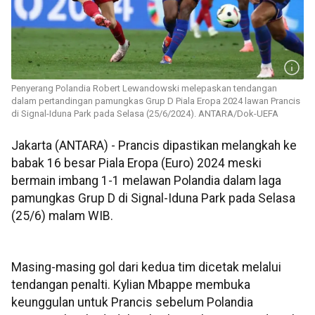
Penyerang Polandia Robert Lewandowski melepaskan tendangan
dalam pertandingan pamungkas Grup D Piala Eropa 2024 lawan Prancis
di Signal-Iduna Park pada Selasa (25/6/2024). ANTARA/Dok-UEFA
Jakarta (ANTARA) - Prancis dipastikan melangkah ke
babak 16 besar Piala Eropa (Euro) 2024 meski
bermain imbang 1-1 melawan Polandia dalam laga
pamungkas Grup D di Signal-Iduna Park pada Selasa
(25/6) malam WIB.
Masing-masing gol dari kedua tim dicetak melalui
tendangan penalti. Kylian Mbappe membuka
keunggulan untuk Prancis sebelum Polandia