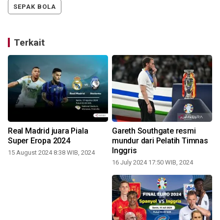
SEPAK BOLA
Terkait
Real Madrid juara Piala
Gareth Southgate resmi
Super Eropa 2024
mundur dari Pelatih Timnas
Inggris
15 August 2024 8:38 WIB, 2024
16 July 2024 17:50 WIB, 2024
1