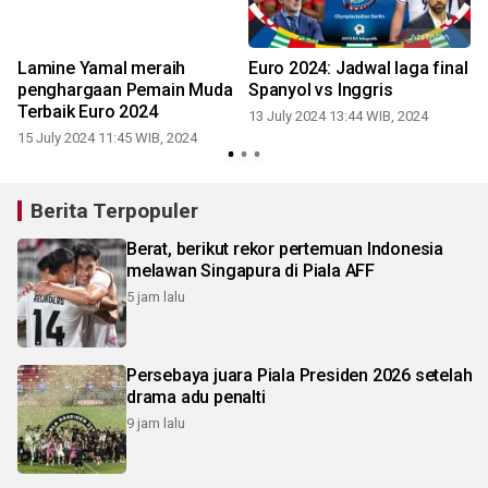
Lamine Yamal meraih
Euro 2024: Jadwal laga final
penghargaan Pemain Muda
Spanyol vs Inggris
S
l
Terbaik Euro 2024
13 July 2024 13:44 WIB, 2024
15 July 2024 11:45 WIB, 2024
1
Berita Terpopuler
Berat, berikut rekor pertemuan Indonesia
melawan Singapura di Piala AFF
5 jam lalu
Persebaya juara Piala Presiden 2026 setelah
drama adu penalti
9 jam lalu