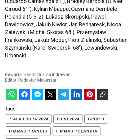
(Eduardo Camavinga 61'), Bradley Barcola (Olivier
Giroud 61'), Kylian Mbappe, Ousmane Dembele
Polandia (5-3-2): Lukasz Skorupski, Pawel
Dawidowicz, Jakub Kiwior, Jan Bednaresk, Nicoa
Zalewski (Michal Skoras 68'), Przemyslaw
Frankowski, Jakub Moder, Piotr Zielinski, Sebastian
Szymanski (Karol Swiderski 68'), Lewandowski,
Urbanski
Pewarta: Hendri Sukma Indrawan
Editor:
Redaktur Makassar
Tags:
PIALA EROPA 2024
EURO 2024
GRUP D
TIMNAS PRANCIS
TIMNAS POLANDIA