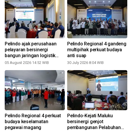
Pelindo ajak perusahaan
Pelindo Regional 4 gandeng
a
pelayaran bersinergi
multipihak perkuat budaya
bangun jaringan logistik
anti suap
terpadu
05 August 2026 14:52 WIB
30 July 2026 8:04 WIB
Pelindo Regional 4 perkuat
Pelindo-Kejati Maluku
budaya keselamatan
bersinergi genjot
H
pegawai magang
pembangunan Pelabuhan