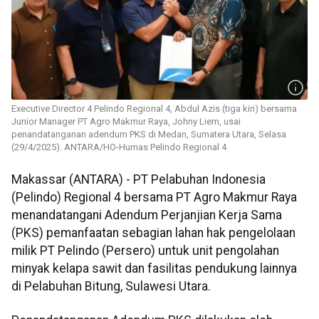
Executive Director 4 Pelindo Regional 4, Abdul Azis (tiga kiri) bersama
Junior Manager PT Agro Makmur Raya, Johny Liem, usai
penandatanganan adendum PKS di Medan, Sumatera Utara, Selasa
(29/4/2025). ANTARA/HO-Humas Pelindo Regional 4
Makassar (ANTARA) - PT Pelabuhan Indonesia
(Pelindo) Regional 4 bersama PT Agro Makmur Raya
menandatangani Adendum Perjanjian Kerja Sama
(PKS) pemanfaatan sebagian lahan hak pengelolaan
milik PT Pelindo (Persero) untuk unit pengolahan
minyak kelapa sawit dan fasilitas pendukung lainnya
di Pelabuhan Bitung, Sulawesi Utara.