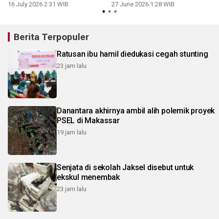
Ambon
16 July 2026 2:31 WIB
27 June 2026 1:28 WIB
Berita Terpopuler
Ratusan ibu hamil diedukasi cegah stunting
23 jam lalu
Danantara akhirnya ambil alih polemik proyek
PSEL di Makassar
19 jam lalu
Senjata di sekolah Jaksel disebut untuk
ekskul menembak
23 jam lalu