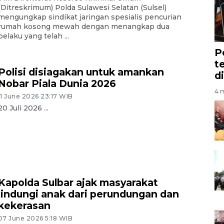
(Ditreskrimum) Polda Sulawesi Selatan (Sulsel)
mengungkap sindikat jaringan spesialis pencurian
rumah kosong mewah dengan menangkap dua
pelaku yang telah ...
P
t
Polisi disiagakan untuk amankan
d
Nobar Piala Dunia 2026
4 m
11 June 2026 23:17 WIB
20 Juli 2026 ...
Kapolda Sulbar ajak masyarakat
lindungi anak dari perundungan dan
kekerasan
07 June 2026 5:18 WIB