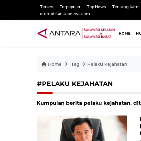
Terkini
Terpopuler
Top News
Tentang Kami
otomotif.antaranews.com
HOME
H
Home
Tag
Pelaku Kejahatan
#PELAKU KEJAHATAN
Kumpulan berita pelaku kejahatan, di