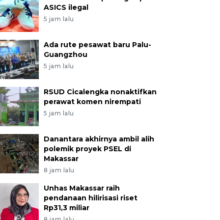
ASICS ilegal
5 jam lalu
Ada rute pesawat baru Palu-
Guangzhou
5 jam lalu
RSUD Cicalengka nonaktifkan
perawat komen nirempati
5 jam lalu
Danantara akhirnya ambil alih
polemik proyek PSEL di
Makassar
8 jam lalu
Unhas Makassar raih
pendanaan hilirisasi riset
Rp31,3 miliar
8 jam lalu