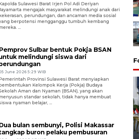
Kapolda Sulawesi Barat Irjen Pol Adi Deriyan
Jayamarta mengajak masyarakat melindungi anak dari
kekerasan, perundungan, dan ancaman media sosial
yang berpotensi mengganggu tumbuh kembang
mereka. ...
Pemprov Sulbar bentuk Pokja BSAN
untuk melindungi siswa dari
F
perundungan
05 June 2026 5:29 WIB
Pemerintah Provinsi Sulawesi Barat menyiapkan
pembentukan Kelompok Kerja (Pokja) Budaya
Sekolah Aman dan Nyaman (BSAN), yang akan
menyusun standar sekolah, tidak hanya membuat
siswa nyaman belajar, ...
FOTO - Kirab memperingati
Dua bulan sembunyi, Polisi Makassar
HUT ke-80 Raja Keraton
tangkap buron pelaku pembusuran
Yogyakarta