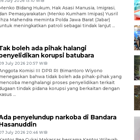
26 July 2026 15:10 WIB
Menko Bidang Hukum, Hak Asasi Manusia, Imigrasi,
dan Pemasyarakatan (Menko Kumham Imipas) Yusril
Ihza Mahendra meminta Polda Jawa Barat (Jabar)
untuk meningkatkan patroli sebagai tindak lanjut ...
Tak boleh ada pihak halangi
penyelidikan korupsi batubara
09 July 2026 20:57 WIB
Anggota Komisi III DPR RI Bimantoro Wiyono
menegaskan bahwa tidak boleh ada pihak-pihak yang
mencoba menghalangi proses penyelidikan terkait
dugaan tindak pidana korupsi yang berkaitan dengan
kasus ...
Ada penyelundup narkoba di Bandara
Hasanuddin
07 July 2026 20:46 WIB
Kantor Bea Cukai Makassar bersama Kantor Wilayah