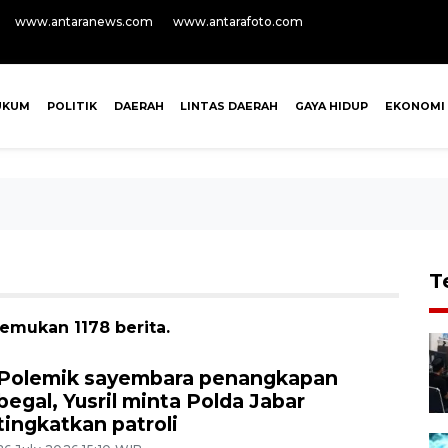
www.antaranews.com
www.antarafoto.com
UKUM
POLITIK
DAERAH
LINTAS DAERAH
GAYA HIDUP
EKONOMI
T
temukan 1178 berita.
Polemik sayembara penangkapan
begal, Yusril minta Polda Jabar
tingkatkan patroli