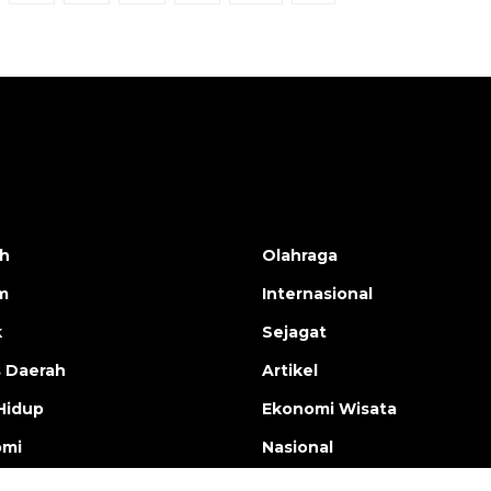
h
Olahraga
m
Internasional
k
Sejagat
s Daerah
Artikel
Hidup
Ekonomi Wisata
omi
Nasional