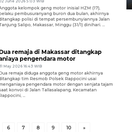
02 June 2026 5:03 WIB
02 April 2026 12:51 WIB
Anggota kelompok geng motor inisial HZM (17),
pelaku pembusuranyang buron dua bulan, akhirnya
ditangkap polisi di tempat persembunyiannya Jalan
Tanjung Salipo, Makassar, Minggu (31/1) dinihari. ...
Dua remaja di Makassar ditangkap
aniaya pengendara motor
31 May 2026 16:43 WIB
Dua remaja diduga anggota geng motor akhirnya
ditangkap tim Resmob Polsek Rappocini usai
menganiaya pengendara motor dengan senjata tajam
saat konvoi di Jalan Tallasalapang, Kecamatan
Rappocini, ...
6
7
8
9
10
»