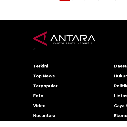
>
Terkini
Daera
Top News
Huku
Terpopuler
Politi
Foto
Linta
Video
Gaya 
Nusantara
Ekon