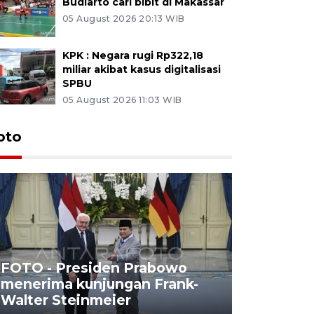
Budiarto cari bibit di Makassar
05 August 2026 20:13 WIB
KPK : Negara rugi Rp322,18
miliar akibat kasus digitalisasi
SPBU
05 August 2026 11:03 WIB
oto
FOTO - Presiden Prabowo
menerima kunjungan Frank-
FOTO - H
Walter Steinmeier
di Sulbar