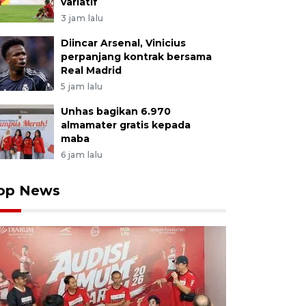
variatif
3 jam lalu
Diincar Arsenal, Vinicius
perpanjang kontrak bersama
Real Madrid
5 jam lalu
Unhas bagikan 6.970
almamater gratis kepada
maba
6 jam lalu
op News