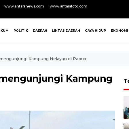
www.antaranews.com
www.antarafoto.com
UKUM
POLITIK
DAERAH
LINTAS DAERAH
GAYA HIDUP
EKONOMI
 mengunjungi Kampung Nelayan di Papua
l mengunjungi Kampung
T