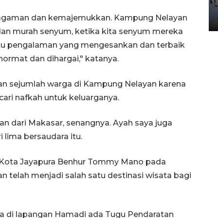
Yogyakarta
agaman dan kemajemukkan. Kampung Nelayan
02 April 2026 12:51 WIB
 dan murah senyum, ketika kita senyum mereka
n itu pengalaman yang mengesankan dan terbaik
hormat dan dihargai," katanya.
an sejumlah warga di Kampung Nelayan karena
ari nafkah untuk keluarganya.
n dari Makasar, senangnya. Ayah saya juga
 lima bersaudara itu.
i Kota Jayapura Benhur Tommy Mano pada
 telah menjadi salah satu destinasi wisata bagi
ya di lapangan Hamadi ada Tugu Pendaratan