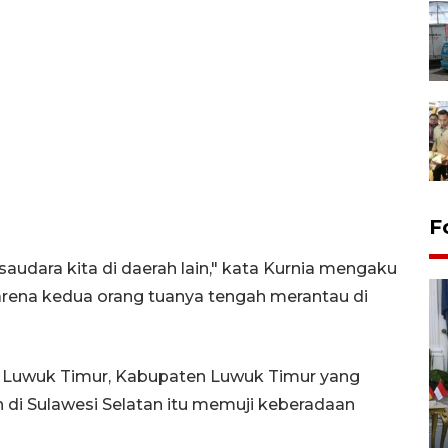
F
audara kita di daerah lain," kata Kurnia mengaku
arena kedua orang tuanya tengah merantau di
1 Luwuk Timur, Kabupaten Luwuk Timur yang
 di Sulawesi Selatan itu memuji keberadaan
FOTO - Kirab memperingati
HUT ke-80 Raja Keraton