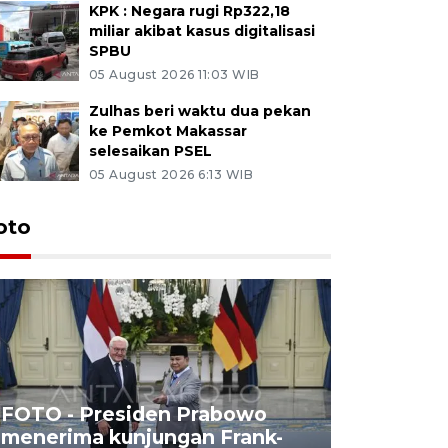
KPK : Negara rugi Rp322,18
miliar akibat kasus digitalisasi
SPBU
05 August 2026 11:03 WIB
Zulhas beri waktu dua pekan
ke Pemkot Makassar
selesaikan PSEL
05 August 2026 6:13 WIB
oto
FOTO - Presiden Prabowo
menerima kunjungan Frank-
FOTO - H